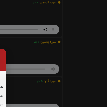
سوره الرحمن:
0
بار
سوره یاسین:
1
بار
سوره قدر:
5
بار
نام
شما
مبل