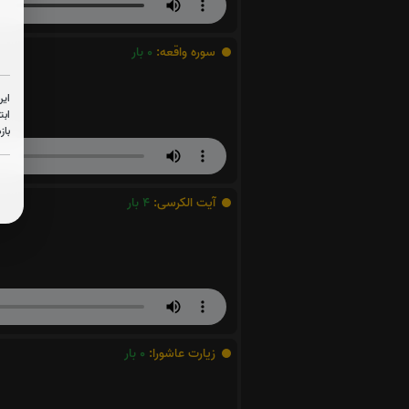
سوره واقعه:
0
بار
این
ابت
باز
آیت الکرسی:
4
بار
زیارت عاشورا:
0
بار