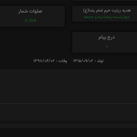
هدیه زیارت حرم امام رضا(ع)
صلوات شمار
چهارشنبه،پنجشنبه و جمعه
8,155
درج پیام
0
تولد : 1315/09/02
وفات : 1398/04/02