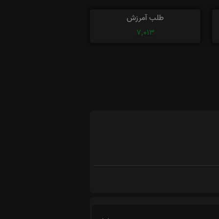
طلب آمرزش
7,013