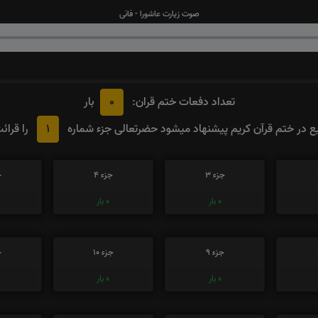
صوت زیارت عاشورا - فانی
0
تعداد دفعات ختم قران:
بار
1
 در ختم قرآن کریم پیشنهاد میشود حضرتعالی جزء شماره
را قرائ
جزء 3
جزء 4
ج
0
بار
0
بار
جزء 9
جزء 10
ج
0
بار
0
بار