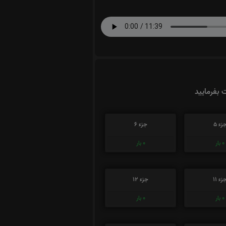
ت بفرمایید
زء 5
جزء 6
0
بار
0
بار
زء 11
جزء 12
0
بار
0
بار