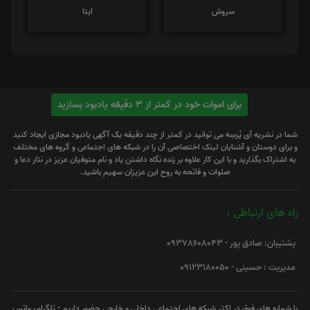
سروش
ایتا
برای اموات خود در کمتر از 3 دقیقه یادبود بسازید
شما در نشریه آی پُرسِه می توانید در کمتر از چند دقیقه یک آگهی یادبود مجازی ایجاد کنید
و برای دوستان و آشنایان لینک اختصاصی آن را در شبکه های اجتماعی و گروه های مختلف
به اشتراک بگذارید و با این کار علاوه بر زنده نگاه داشتن یاد و نام متوفیان عزیز در نثار دعا و
صلوات و فاتحه به روح این عزیزان سهیم باشید.
راه های ارتباطی :
پشتیبان: صادق پور - 09378608043
مدیریت : حسینی - 09123180050
با شماره های فوق در اکثر شبکه های اجتماعی داخلی و خارجی حضور داریم - تلگرام، واتس