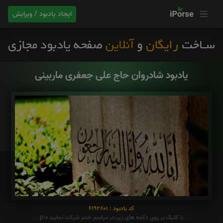
ایجاد یادبود / ویرایش
یادبود شادروان حاج علی جعفری ماربینی
کد یادبود : 6192801
با کلیک بر روی دکمه های زیر،در مراسم ختم شرکت نمایید p:0