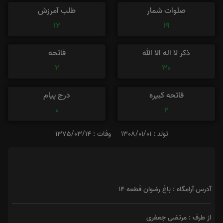
صلوات شمار
طلب آمرزش
12
19
ذکر لا اله الا الله
فاتحه
2
30
فاتحه کبیره
درج پیام
0
2
تولد : 1308/01/01
وفات : 1375/03/14
آدرس آرامگاه : باغ رضوان قطعه 14
از طرف : مرتضی جعفری