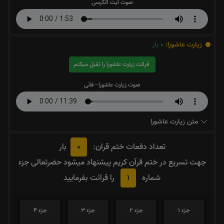
صوت آیت الکرسی
زیارت عاشورا:
0
بار
قرائت زیارت عاشورا را تقبل میکنم
صوت زیارت عاشورا - فانی
متن زیارت عاشورا
0
تعداد دفعات ختم قران:
بار
جهت تسریع در ختم قرآن کریم پیشنهاد میشود حضرتعالی جزء
1
شماره
را قرائت بفرمایید
جزء 1
جزء 2
جزء 3
جزء 4