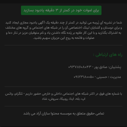
برای اموات خود در کمتر از 3 دقیقه یادبود بسازید
شما در نشریه آی پُرسِه می توانید در کمتر از چند دقیقه یک آگهی یادبود مجازی ایجاد کنید
و برای دوستان و آشنایان لینک اختصاصی آن را در شبکه های اجتماعی و گروه های مختلف
به اشتراک بگذارید و با این کار علاوه بر زنده نگاه داشتن یاد و نام متوفیان عزیز در نثار دعا و
صلوات و فاتحه به روح این عزیزان سهیم باشید.
راه های ارتباطی :
پشتیبان: صادق پور - 09378608043
مدیریت : حسینی - 09123180050
با شماره های فوق در اکثر شبکه های اجتماعی داخلی و خارجی حضور داریم - تلگرام، واتس
اپ، بله، ایتا، روبیکا، سروش، شاد
تمامی حقوق متعلق به موسسه محتوا سازان آراد می باشد