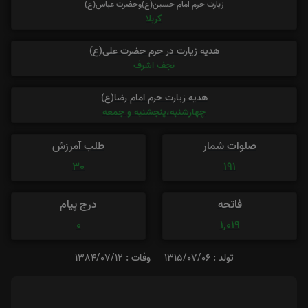
زیارت حرم امام حسین(ع)وحضرت عباس(ع)
کربلا
هدیه زیارت در حرم حضرت علی(ع)
نجف اشرف
هدیه زیارت حرم امام رضا(ع)
چهارشنبه،پنجشنبه و جمعه
صلوات شمار
طلب آمرزش
30
191
فاتحه
درج پیام
0
1,019
تولد : 1315/07/06
وفات : 1384/07/12