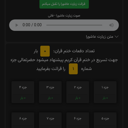
قرائت زیارت عاشورا را تقبل میکنم
صوت زیارت عاشورا - فانی
متن زیارت عاشورا
0
تعداد دفعات ختم قران:
بار
جهت تسریع در ختم قرآن کریم پیشنهاد میشود حضرتعالی جزء
1
شماره
را قرائت بفرمایید
جزء 1
جزء 2
جزء 3
جزء 4
0
بار
0
بار
0
بار
0
بار
جزء 5
جزء 6
جزء 7
جزء 8