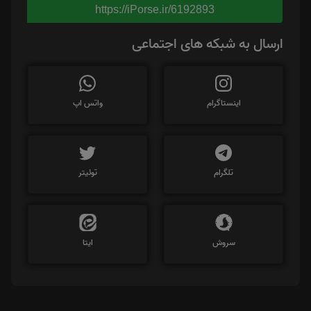
https://iPorse.ir/6192893
ارسال به شبکه های اجتماعی
اینستاگرام
واتس اپ
تلگرام
توئیتر
سروش
ایتا