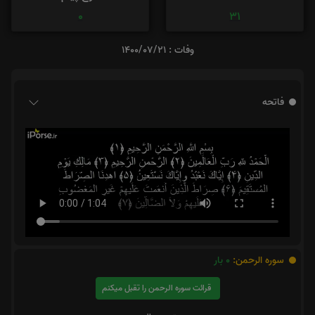
0
31
وفات : 1400/07/21
فاتحه
سوره الرحمن:
0
بار
قرائت سوره الرحمن را تقبل میکنم