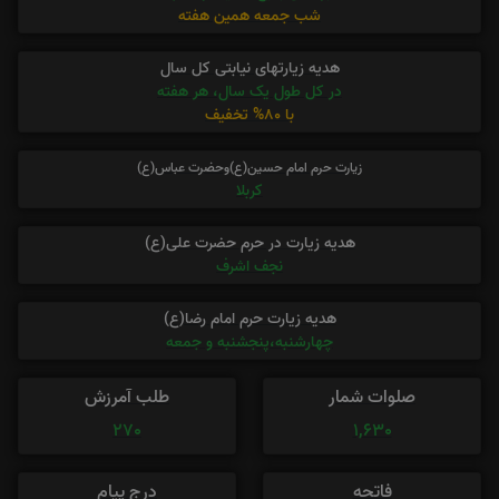
شب جمعه همین هفته
هدیه زیارتهای نیابتی کل سال
در کل طول یک سال، هر هفته
با 80% تخفیف
زیارت حرم امام حسین(ع)وحضرت عباس(ع)
کربلا
هدیه زیارت در حرم حضرت علی(ع)
نجف اشرف
هدیه زیارت حرم امام رضا(ع)
چهارشنبه،پنجشنبه و جمعه
صلوات شمار
طلب آمرزش
270
1,630
فاتحه
درج پیام