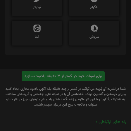
تلگرام
توئیتر
سروش
ایتا
برای اموات خود در کمتر از 3 دقیقه یادبود بسازید
شما در نشریه آی پُرسِه می توانید در کمتر از چند دقیقه یک آگهی یادبود مجازی ایجاد کنید
و برای دوستان و آشنایان لینک اختصاصی آن را در شبکه های اجتماعی و گروه های مختلف
به اشتراک بگذارید و با این کار علاوه بر زنده نگاه داشتن یاد و نام متوفیان عزیز در نثار دعا و
صلوات و فاتحه به روح این عزیزان سهیم باشید.
راه های ارتباطی :