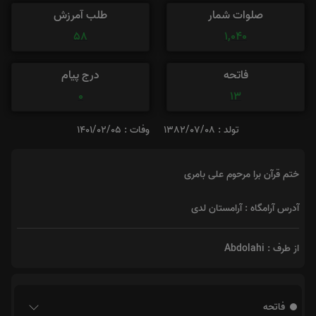
صلوات شمار
طلب آمرزش
58
1,040
فاتحه
درج پیام
0
13
تولد : 1382/07/08
وفات : 1401/02/05
ختم قرآن برا مرحوم علی بامری
آدرس آرامگاه : آرامستان لدی
از طرف : Abdolahi
فاتحه