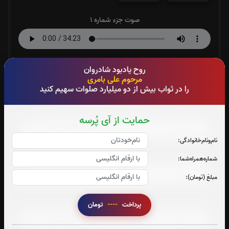
صوت جزء شماره 1
صوت جزء شماره 2
روح یادبود شادروان
مرحوم علی بامری
را در ثواب بیش از دو میلیارد صلوات سهیم کنید
صوت جزء شماره 3
حمایت از آی پُرسه
نام‌و‌نام‌خانوادگی:
صوت جزء شماره 4
شماره‌همراه‌شما:
مبلغ (تومان):
صوت جزء شماره 5
پرداخت
----
تومان