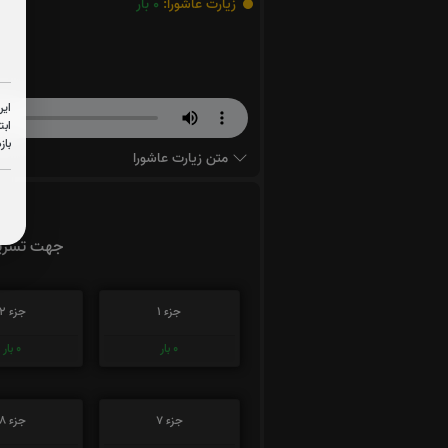
زیارت عاشورا:
0
بار
این
ابت
باز
متن زیارت عاشورا
جهت تسریع
جزء 1
جزء 2
0
بار
0
بار
جزء 7
جزء 8