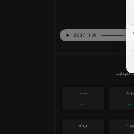
ت بفرمایید
زء 5
جزء 6
0
بار
0
بار
زء 11
جزء 12