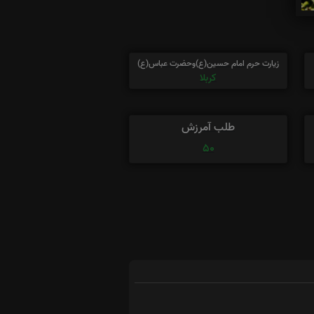
زیارت حرم امام حسین(ع)وحضرت عباس(ع)
کربلا
طلب آمرزش
50