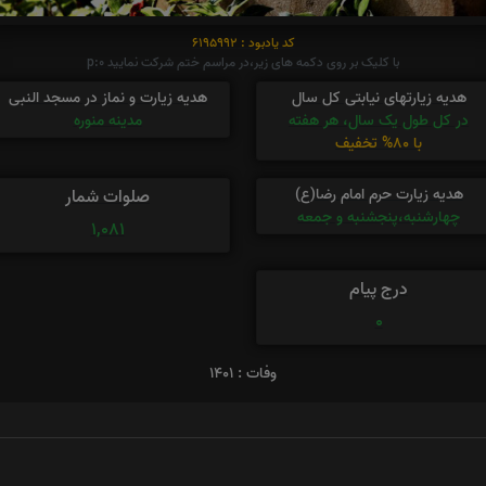
کد یادبود : 6195992
با کلیک بر روی دکمه های زیر،در مراسم ختم شرکت نمایید p:0
هدیه زیارتهای نیابتی کل سال
هدیه زیارت و نماز در مسجد النبی
در کل طول یک سال، هر هفته
مدینه منوره
با 80% تخفیف
هدیه زیارت حرم امام رضا(ع)
صلوات شمار
چهارشنبه،پنجشنبه و جمعه
1,081
درج پیام
0
وفات : 1401