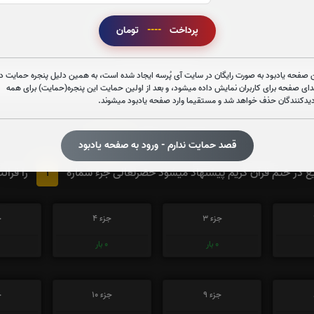
پرداخت
----
تومان
قرائت زیارت عاشورا را تقبل میکنم
صوت زیارت عاشورا - فانی
 صفحه یادبود به صورت رایگان در سایت آی پُرسه ایجاد شده است، به همین دلیل پنجره حمایت در
دای صفحه برای کاربران نمایش داده میشود، و بعد از اولین حمایت این پنجره(حمایت) برای همه
دیدکنندگان حذف خواهد شد و مستقیما وارد صفحه یادبود میشوند.
قصد حمایت ندارم - ورود به صفحه یادبود
0
تعداد دفعات ختم قران:
بار
1
 در ختم قرآن کریم پیشنهاد میشود حضرتعالی جزء شماره
را قرائ
جزء 3
جزء 4
ج
0
بار
0
بار
جزء 9
جزء 10
ج