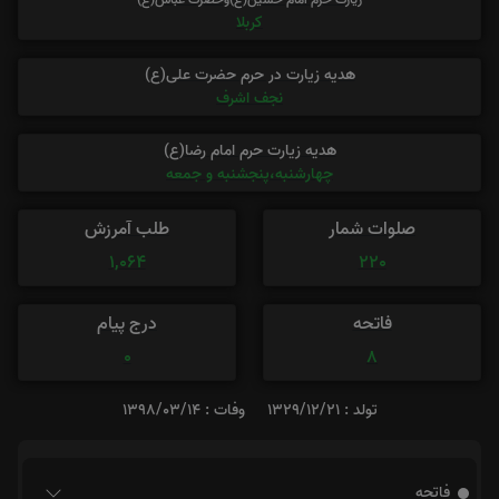
کربلا
هدیه زیارت در حرم حضرت علی(ع)
نجف اشرف
هدیه زیارت حرم امام رضا(ع)
چهارشنبه،پنجشنبه و جمعه
صلوات شمار
طلب آمرزش
1,064
220
فاتحه
درج پیام
0
8
تولد : 1329/12/21
وفات : 1398/03/14
فاتحه