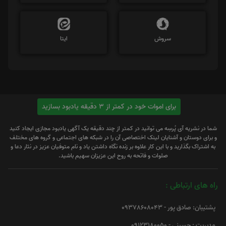
سروش
ایتا
برای اموات خود در کمتر از 3 دقیقه یادبود بسازید
شما در نشریه آی پُرسِه می توانید در کمتر از چند دقیقه یک آگهی یادبود مجازی ایجاد کنید
و برای دوستان و آشنایان لینک اختصاصی آن را در شبکه های اجتماعی و گروه های مختلف
به اشتراک بگذارید و با این کار علاوه بر زنده نگاه داشتن یاد و نام متوفیان عزیز در نثار دعا و
صلوات و فاتحه به روح این عزیزان سهیم باشید.
راه های ارتباطی :
پشتیبان: صادق پور - 09378608043
مدیریت : حسینی - 09123180050