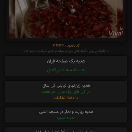
کد یادبود : 6196122
با کلیک بر روی دکمه های زیر،در مراسم ختم شرکت نمایید p:0
هدیه یک صفحه قرآن
هر ماه سه ختم کامل
هدیه زیارتهای نیابتی کل سال
در کل طول یک سال، هر هفته
با 80% تخفیف
هدیه زیارت و نماز در مسجد النبی
مدینه منوره
زیارت حرم امام حسین(ع)وحضرت عباس(ع)