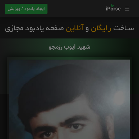
ایجاد یادبود / ویرایش
شهید ایوب رزمجو