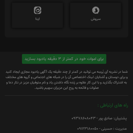
سروش
ایتا
برای اموات خود در کمتر از 3 دقیقه یادبود بسازید
شما در نشریه آی پُرسِه می توانید در کمتر از چند دقیقه یک آگهی یادبود مجازی ایجاد کنید
و برای دوستان و آشنایان لینک اختصاصی آن را در شبکه های اجتماعی و گروه های مختلف
به اشتراک بگذارید و با این کار علاوه بر زنده نگاه داشتن یاد و نام متوفیان عزیز در نثار دعا و
صلوات و فاتحه به روح این عزیزان سهیم باشید.
راه های ارتباطی :
پشتیبان: صادق پور - 09378608043
مدیریت : حسینی - 09123180050