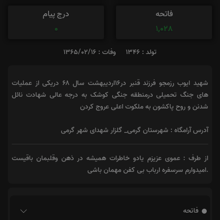
فاتحه
درج پیام
0
1,028
تولد : 1346
وفات : 1365/02/16
شهید ایوب رزمجو فرزند قنبر در۱۶اردیبهشت سال ۶۸ دریکی از عملیات
های جنگ تحمیلی درمنطقه جنگی کوشک به درجه عالی شهادت نائل
شدنن و روح پاکشون به ملکوت اعلی عروج کردن
آدرس آرامگاه : شهرستان گرمی_ گلزار شهدای شهر گرمی
از طرف : عموی عزیزم یادو خاطرات همیشه در ذهن وقلبمان باقیست
.امیدوارم سرسفره ارباب بی کفن مهمان باشی
فاتحه