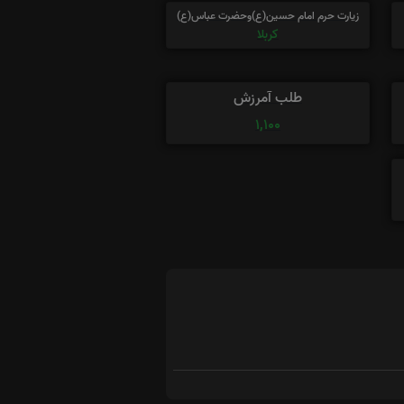
زیارت حرم امام حسین(ع)وحضرت عباس(ع)
کربلا
طلب آمرزش
1,100