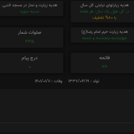
هدیه زیارتهای نیابتی کل سال
هدیه زیارت و نماز در مسجد النبی
در کل طول یک سال، هر هفته
مدینه منوره
با 80% تخفیف
هدیه زیارت حرم امام رضا(ع)
صلوات شمار
چهارشنبه،پنجشنبه و جمعه
235
فاتحه
درج پیام
0
36
تولد : 1337/04/19
وفات : 1401/01/11