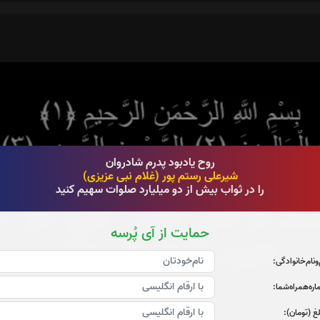
روح یادبود پدرم شادروان
شیرعلی رستم پور (غلام نبی عزیزی)
را در ثواب بیش از دو میلیارد صلوات سهیم کنید
حمایت از آی پُرسه
‌و‌نام‌خانوادگی:
ره‌همراه‌شما:
غ (تومان):