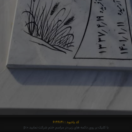
کد یادبود : 6199141
با کلیک بر روی دکمه های زیر،در مراسم ختم شرکت نمایید p:0