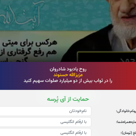
روح یادبود شادروان
عزیزالله حسنوند
را در ثواب بیش از دو میلیارد صلوات سهیم کنید
قرائت سوره الرحمن را تقبل میکنم
حمایت از آی پُرسه
‌و‌نام‌خانوادگی:
ره‌همراه‌شما:
غ (تومان):