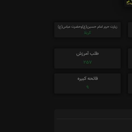
زیارت حرم امام حسین(ع)وحضرت عباس(ع)
کربلا
طلب آمرزش
257
فاتحه کبیره
9