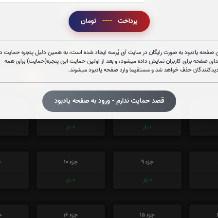
قرائت سوره یاسین را تقبل میکنم
پرداخت
----
تومان
 صفحه یادبود به صورت رایگان در سایت آی پُرسه ایجاد شده است، به همین دلیل پنجره حمایت در
0
تعداد دفعات ختم قران:
بار
دای صفحه برای کاربران نمایش داده میشود، و بعد از اولین حمایت این پنجره(حمایت) برای همه
دیدکنندگان حذف خواهد شد و مستقیما وارد صفحه یادبود میشوند.
4
در ختم قرآن کریم پیشنهاد میشود حضرتعالی جزء شماره
را قرائ
قصد حمایت ندارم - ورود به صفحه یادبود
جزء 3
جزء 4
ج
1
بار
0
بار
جزء 9
جزء 10
ج
0
بار
0
بار
جزء 15
جزء 16
جز