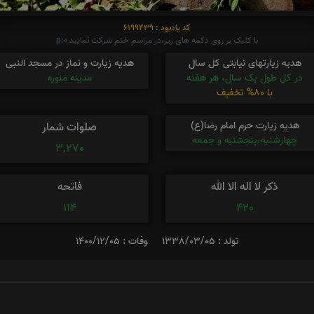
کد یادبود : 6199439
با کلیک بر روی دکمه های زیر،در مراسم ختم شرکت نمایید p:0
هدیه زیارتهای نیابتی کل سال
هدیه زیارت و نماز در مسجد النبی
در کل طول یک سال، هر هفته
مدینه منوره
با 80% تخفیف
هدیه زیارت حرم امام رضا(ع)
صلوات شمار
چهارشنبه،پنجشنبه و جمعه
3,270
ذکر لا اله الا الله
فاتحه
114
420
تولد : 1338/03/05
وفات : 1400/12/05