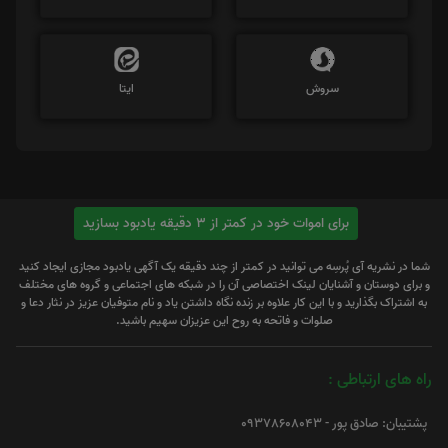
سروش
ایتا
برای اموات خود در کمتر از 3 دقیقه یادبود بسازید
شما در نشریه آی پُرسِه می توانید در کمتر از چند دقیقه یک آگهی یادبود مجازی ایجاد کنید
و برای دوستان و آشنایان لینک اختصاصی آن را در شبکه های اجتماعی و گروه های مختلف
به اشتراک بگذارید و با این کار علاوه بر زنده نگاه داشتن یاد و نام متوفیان عزیز در نثار دعا و
صلوات و فاتحه به روح این عزیزان سهیم باشید.
راه های ارتباطی :
پشتیبان: صادق پور - 09378608043