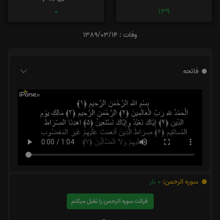
0
139
وفات : 1389/03/14
فاتحه
سوره الرحمن:
0
بار
قرائت سوره الرحمن را تقبل میکنم