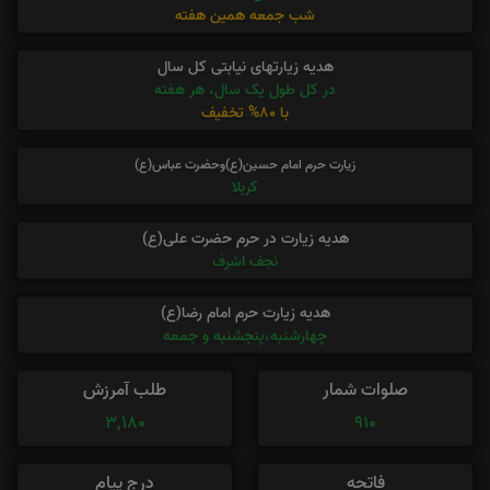
شب جمعه همین هفته
هدیه زیارتهای نیابتی کل سال
در کل طول یک سال، هر هفته
با 80% تخفیف
زیارت حرم امام حسین(ع)وحضرت عباس(ع)
کربلا
هدیه زیارت در حرم حضرت علی(ع)
نجف اشرف
هدیه زیارت حرم امام رضا(ع)
چهارشنبه،پنجشنبه و جمعه
صلوات شمار
طلب آمرزش
3,180
910
فاتحه
درج پیام