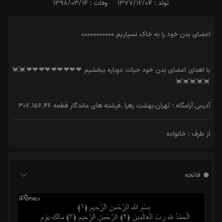
تولد : 1377/12/04
وفات : 1398/03/14
اعضای بدن خود را به خاک نسپاریم ۰۰۰۰۰۰۰۰۰۰۰
با اهدای اعضای بدن خود حیات دوباره ببخشیم ❤❤❤❤❤❤❤❤❤💓💓
💓💓💓💓💓
آدرس آرامگاه : تهران.بهشت زهرا .فرشته های ماندگار قطعه ۳۰۷.۱۵۶.۴۶
از طرف : خانواده
فاتحه