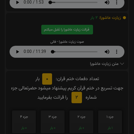
زیارت عاشورا:
2
بار
قرائت زیارت عاشورا را تقبل میکنم
صوت زیارت عاشورا - فانی
متن زیارت عاشورا
0
تعداد دفعات ختم قران:
بار
جهت تسریع در ختم قرآن کریم پیشنهاد میشود حضرتعالی جزء
2
شماره
را قرائت بفرمایید
جزء 1
جزء 2
جزء 3
جزء 4
1
بار
0
بار
0
بار
0
بار