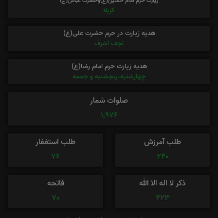
زیارت حرم امام حسین(ع)وحضرت عباس(ع)
کربلا
هدیه زیارت در حرم حضرت علی(ع)
نجف اشرف
هدیه زیارت حرم امام رضا(ع)
چهارشنبه،پنجشنبه و جمعه
صلوات شمار
1,976
طلب آمرزش
طلب استغفار
76
240
ذکر لا اله الا الله
فاتحه
70
423