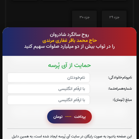
جزء 29
جزء 30
0
بار
0
بار
روح سالگرد شادروان
حاج محمد باقر غفاری مرندی
صوت جزء شماره 1
را در ثواب بیش از دو میلیارد صلوات سهیم کنید
حمایت از آی پُرسه
صوت جزء شماره 2
نام‌و‌نام‌خانوادگی:
شماره‌همراه‌شما:
صوت جزء شماره 3
مبلغ (تومان):
پرداخت
----
تومان
صوت جزء شماره 4
این صفحه یادبود به صورت رایگان در سایت آی پُرسه ایجاد شده است، به همین دلیل