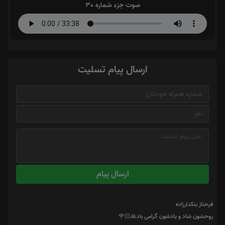
صوت جزء شماره 30
ارسال پیام تسلیت
ارسال پیام
فرحناز بنکدارزاده
روحشون شاد و یادشون گرامی باد🙏🏻🌹