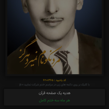
کد یادبود : 6201465
با کلیک بر روی دکمه های زیر،در مراسم ختم شرکت نمایید p:0
هدیه یک صفحه قرآن
هر ماه سه ختم کامل