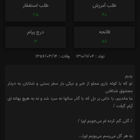
طلب آمرزش
طلب استغفار
25
40
فاتحه
درج پیام
3
56
تولد : 1310/11/04
وفات : 1356/03/14
پدرم
تو که با کوله باری مملو از خیر و نیکی بار سفر بستی و شتابان به دیدار
معشوق شتافتی
ما ماندیم، با داغی بر دل که با گذر سالها نه سرد شد و نه به هیچ بهانه ای
آرام گرفت /
/ گلی گم کرده ام می‌جویم اورا /
به هر گل می‌رسم می‌بویم اورا...