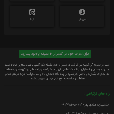
سروش
ایتا
برای اموات خود در کمتر از 3 دقیقه یادبود بسازید
شما در نشریه آی پُرسِه می توانید در کمتر از چند دقیقه یک آگهی یادبود مجازی ایجاد کنید
و برای دوستان و آشنایان لینک اختصاصی آن را در شبکه های اجتماعی و گروه های مختلف
به اشتراک بگذارید و با این کار علاوه بر زنده نگاه داشتن یاد و نام متوفیان عزیز در نثار دعا و
صلوات و فاتحه به روح این عزیزان سهیم باشید.
راه های ارتباطی :
پشتیبان: صادق پور - 09378608043
مدیریت : حسینی - 09123180050