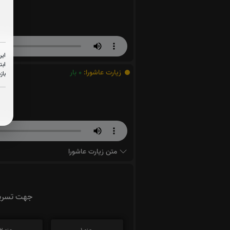
این
ابت
زیارت عاشورا:
0
بار
باز
متن زیارت عاشورا
جهت تسریع