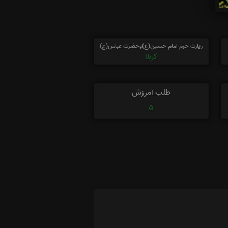
زیارت حرم امام حسین(ع)وحضرت عباس(ع)
کربلا
طلب آمرزش
5