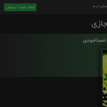
مایت از ما
ایجاد یادبود / ویرایش
 احمدآخوندی