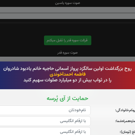
صوت سوره یاسین
قرائت سوره قدر را تقبل میکنم
صوت سوره قدر
روح بزرگداشت اولین سالگزد پرواز آسمانی حاجیه خانم یادبود شادروان
فاطمه احمدآخوندی
را در ثواب بیش از دو میلیارد صلوات سهیم کنید
قرائت سوره واقعه را تقبل میکنم
حمایت از آی پُرسه
صوت سوره واقعه
‌و‌نام‌خانوادگی:
ره‌همراه‌شما:
غ (تومان):