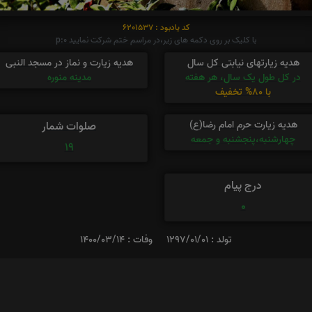
کد یادبود : 6201537
با کلیک بر روی دکمه های زیر،در مراسم ختم شرکت نمایید p:0
هدیه زیارتهای نیابتی کل سال
هدیه زیارت و نماز در مسجد النبی
در کل طول یک سال، هر هفته
مدینه منوره
با 80% تخفیف
هدیه زیارت حرم امام رضا(ع)
صلوات شمار
چهارشنبه،پنجشنبه و جمعه
19
درج پیام
0
تولد : 1297/01/01
وفات : 1400/03/14