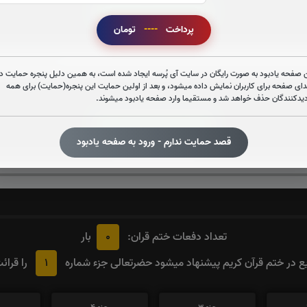
قرائت آیت الکرسی را تقبل میکنم
پرداخت
----
تومان
صوت آیت الکرسی
 صفحه یادبود به صورت رایگان در سایت آی پُرسه ایجاد شده است، به همین دلیل پنجره حمایت در
دای صفحه برای کاربران نمایش داده میشود، و بعد از اولین حمایت این پنجره(حمایت) برای همه
دیدکنندگان حذف خواهد شد و مستقیما وارد صفحه یادبود میشوند.
قرائت زیارت عاشورا را تقبل میکنم
قصد حمایت ندارم - ورود به صفحه یادبود
صوت زیارت عاشورا - فانی
0
تعداد دفعات ختم قران:
بار
1
 در ختم قرآن کریم پیشنهاد میشود حضرتعالی جزء شماره
را قرائ