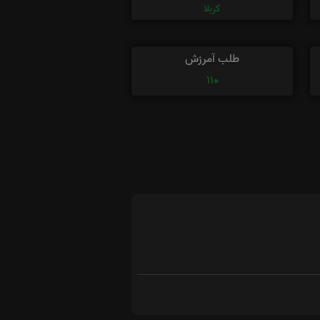
کربلا
طلب آمرزش
110