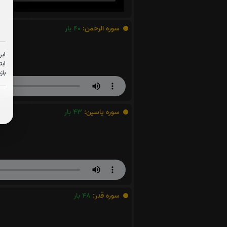
سوره الرحمن:
40
بار
این
ابت
باز
سوره یاسین:
43
بار
سوره قدر:
48
بار