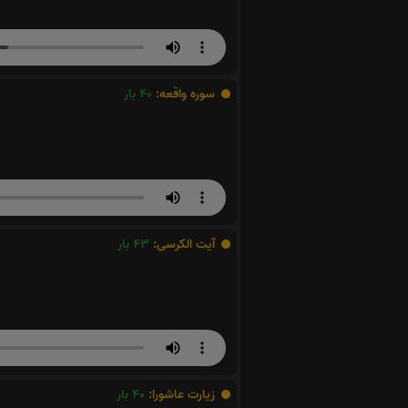
سوره واقعه:
40
بار
آیت الکرسی:
43
بار
زیارت عاشورا:
40
بار