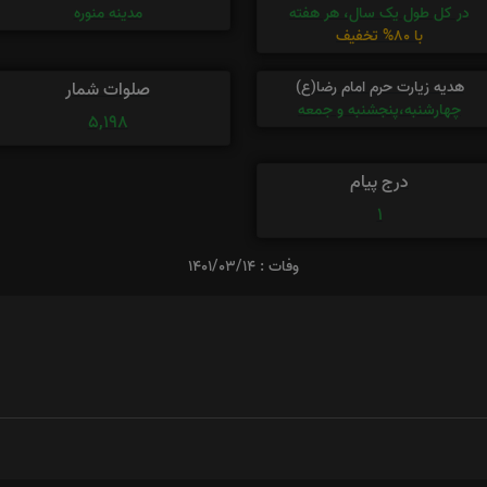
در کل طول یک سال، هر هفته
مدینه منوره
با 80% تخفیف
هدیه زیارت حرم امام رضا(ع)
صلوات شمار
چهارشنبه،پنجشنبه و جمعه
5,198
درج پیام
1
وفات : 1401/03/14