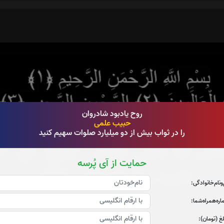
روح یادبود شادروان
حبیب علمی
را در ثواب بیش از دو میلیارد صلوات سهیم کنید
حمایت از آی پُرسه
‌و‌نام‌خانوادگی:
ره‌همراه‌شما:
غ (تومان):