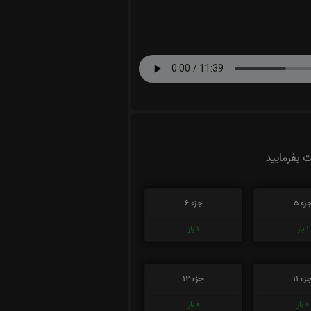
ت بفرمایید
زء 5
جزء 6
1
بار
1
بار
زء 11
جزء 12
0
بار
0
بار