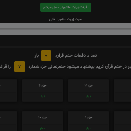
قرائت زیارت عاشورا را تقبل میکنم
صوت زیارت عاشورا - فانی
0
تعداد دفعات ختم قران:
بار
7
در ختم قرآن کریم پیشنهاد میشود حضرتعالی جزء شماره
را قرائ
جزء 3
جزء 4
ج
1
بار
1
بار
جزء 9
جزء 10
ج
0
بار
0
بار