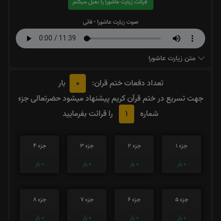
قرائت زیارت عاشورا را تقبل میکنم
صوت زیارت عاشورا - فانی
متن زیارت عاشورا
0
تعداد دفعات ختم قران:
بار
جهت تسریع در ختم قرآن کریم پیشنهاد میشود حضرتعالی جزء
1
شماره
را قرائت بفرمایید
جزء 1
جزء 2
جزء 3
جزء 4
0
بار
0
بار
0
بار
0
بار
جزء 5
جزء 6
جزء 7
جزء 8
0
بار
0
بار
0
بار
0
بار