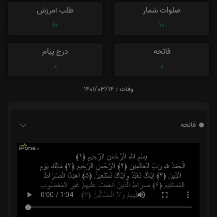
صلوات شمار
طلب آمرزش
10
10
فاتحه
درج پیام
0
0
وفات : 1401/03/14
فاتحه