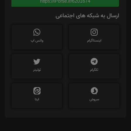
https://iPorse.ir/6201674
ارسال به شبکه های اجتماعی
اینستاگرام
واتس اپ
تلگرام
توئیتر
سروش
ایتا