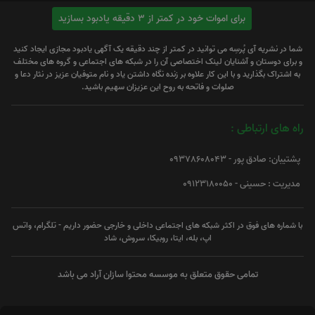
برای اموات خود در کمتر از 3 دقیقه یادبود بسازید
شما در نشریه آی پُرسِه می توانید در کمتر از چند دقیقه یک آگهی یادبود مجازی ایجاد کنید
و برای دوستان و آشنایان لینک اختصاصی آن را در شبکه های اجتماعی و گروه های مختلف
به اشتراک بگذارید و با این کار علاوه بر زنده نگاه داشتن یاد و نام متوفیان عزیز در نثار دعا و
صلوات و فاتحه به روح این عزیزان سهیم باشید.
راه های ارتباطی :
پشتیبان: صادق پور - 09378608043
مدیریت : حسینی - 09123180050
با شماره های فوق در اکثر شبکه های اجتماعی داخلی و خارجی حضور داریم - تلگرام، واتس
اپ، بله، ایتا، روبیکا، سروش، شاد
تمامی حقوق متعلق به موسسه محتوا سازان آراد می باشد