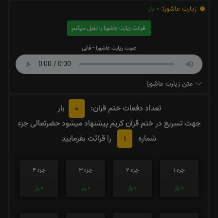
زیارت عاشورا:
0
بار
قرائت زیارت عاشورا را تقبل میکنم
صوت زیارت عاشورا - فانی
متن زیارت عاشورا
0
تعداد دفعات ختم قران:
بار
جهت تسریع در ختم قرآن کریم پیشنهاد میشود حضرتعالی جزء
1
شماره
را قرائت بفرمایید
جزء 1
جزء 2
جزء 3
جزء 4
0
بار
0
بار
0
بار
0
بار