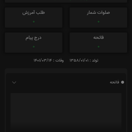
صلوات شمار
طلب آمرزش
0
0
فاتحه
درج پیام
0
0
تولد : 1358/01/01
وفات : 1401/03/14
فاتحه