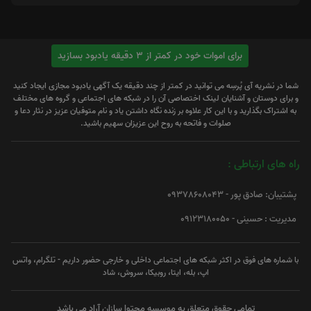
برای اموات خود در کمتر از 3 دقیقه یادبود بسازید
شما در نشریه آی پُرسِه می توانید در کمتر از چند دقیقه یک آگهی یادبود مجازی ایجاد کنید
و برای دوستان و آشنایان لینک اختصاصی آن را در شبکه های اجتماعی و گروه های مختلف
به اشتراک بگذارید و با این کار علاوه بر زنده نگاه داشتن یاد و نام متوفیان عزیز در نثار دعا و
صلوات و فاتحه به روح این عزیزان سهیم باشید.
راه های ارتباطی :
پشتیبان: صادق پور - 09378608043
مدیریت : حسینی - 09123180050
با شماره های فوق در اکثر شبکه های اجتماعی داخلی و خارجی حضور داریم - تلگرام، واتس
اپ، بله، ایتا، روبیکا، سروش، شاد
تمامی حقوق متعلق به موسسه محتوا سازان آراد می باشد