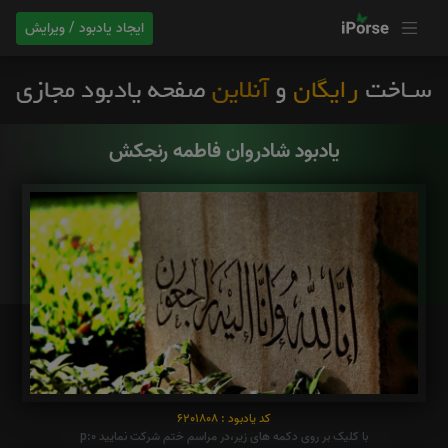
ایجاد یادبود / ویرایش
یادبود شادروان فاطمه رنجکش
کد یادبود : 6201808
با کلیک بر روی دکمه های زیر،در مراسم ختم شرکت نمایید p:0