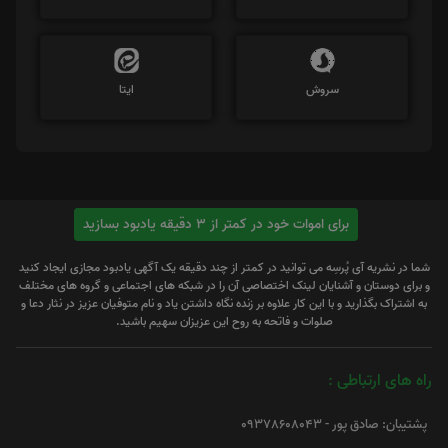
سروش
ایتا
برای اموات خود در کمتر از 3 دقیقه یادبود بسازید
شما در نشریه آی پُرسِه می توانید در کمتر از چند دقیقه یک آگهی یادبود مجازی ایجاد کنید
و برای دوستان و آشنایان لینک اختصاصی آن را در شبکه های اجتماعی و گروه های مختلف
به اشتراک بگذارید و با این کار علاوه بر زنده نگاه داشتن یاد و نام متوفیان عزیز در نثار دعا و
صلوات و فاتحه به روح این عزیزان سهیم باشید.
راه های ارتباطی :
پشتیبان: صادق پور - 09378608043