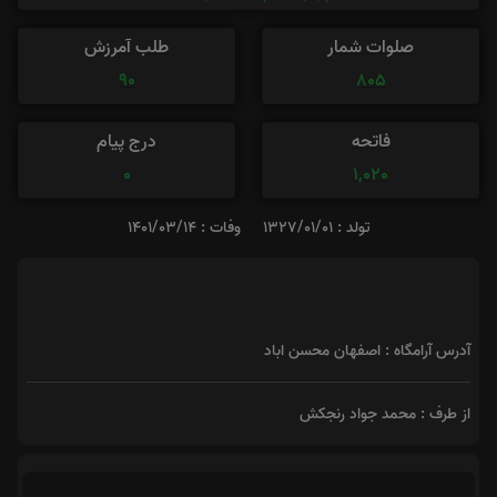
صلوات شمار
طلب آمرزش
90
805
فاتحه
درج پیام
0
1,020
تولد : 1327/01/01
وفات : 1401/03/14
آدرس آرامگاه : اصفهان محسن اباد
از طرف : محمد جواد رنجکش