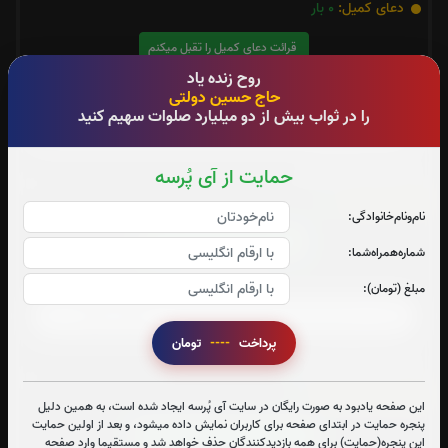
دعای کمیل:
0
بار
قرائت دعای کمیل را تقبل میکنم
روح زنده یاد
صوت دعای کمیل
حاج حسین دولتی
را در ثواب بیش از دو میلیارد صلوات سهیم کنید
متن دعای کمیل
حمایت از آی پُرسه
دعای عهد:
1
بار
نام‌و‌نام‌خانوادگی:
قرائت دعای عهد را تقبل میکنم
شماره‌همراه‌شما:
صوت دعای عهد
مبلغ (تومان):
پرداخت
----
تومان
متن دعای عهد
زیارت امین الله:
0
بار
این صفحه یادبود به صورت رایگان در سایت آی پُرسه ایجاد شده است، به همین دلیل
پنجره حمایت در ابتدای صفحه برای کاربران نمایش داده میشود، و بعد از اولین حمایت
قرائت زیارت امین الله را تقبل میکنم
این پنجره(حمایت) برای همه بازدیدکنندگان حذف خواهد شد و مستقیما وارد صفحه