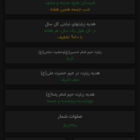
قبرستان بقیع، مدینه و مشهد
شب جمعه همین هفته
هدیه زیارتهای نیابتی کل سال
در کل طول یک سال، هر هفته
با 80% تخفیف
زیارت حرم امام حسین(ع)وحضرت عباس(ع)
کربلا
هدیه زیارت در حرم حضرت علی(ع)
نجف اشرف
هدیه زیارت حرم امام رضا(ع)
چهارشنبه،پنجشنبه و جمعه
صلوات شمار
51,360