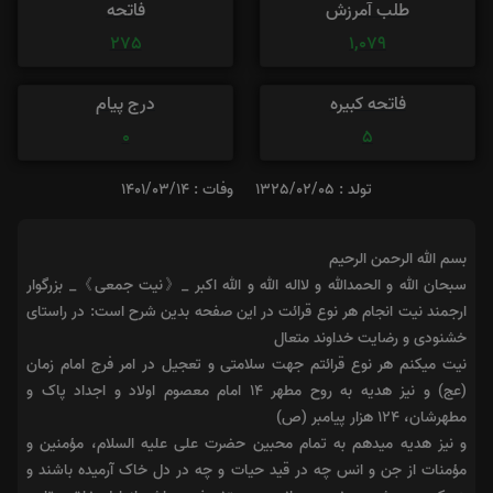
طلب آمرزش
فاتحه
275
1,079
فاتحه کبیره
درج پیام
0
5
تولد : 1325/02/05
وفات : 1401/03/14
بسم الله الرحمن الرحیم
سبحان الله و الحمدالله و لااله الله و الله اکبر _《نیت جمعی》_ بزرگوار
ارجمند نیت انجام هر نوع قرائت در این صفحه بدین شرح است: در راستای
خشنودی و رضایت خداوند متعال
نیت میکنم هر نوع قرائتم جهت سلامتی و تعجیل در امر فرج امام زمان
(عج) و نیز هدیه به روح مطهر 14 امام معصوم اولاد و اجداد پاک و
مطهرشان، 124 هزار پیامبر (ص)
و نیز هدیه میدهم به تمام محبین حضرت علی علیه السلام، مؤمنین و
مؤمنات از جن و انس چه در قید حیات و چه در دل خاک آرمیده باشند و