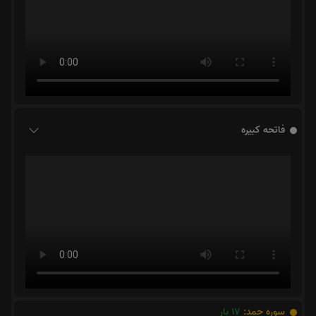
فاتحه کبیره
سوره حمد:
17
بار