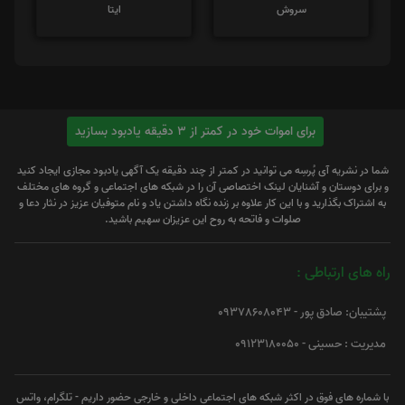
سروش
ایتا
برای اموات خود در کمتر از 3 دقیقه یادبود بسازید
شما در نشریه آی پُرسِه می توانید در کمتر از چند دقیقه یک آگهی یادبود مجازی ایجاد کنید
و برای دوستان و آشنایان لینک اختصاصی آن را در شبکه های اجتماعی و گروه های مختلف
به اشتراک بگذارید و با این کار علاوه بر زنده نگاه داشتن یاد و نام متوفیان عزیز در نثار دعا و
صلوات و فاتحه به روح این عزیزان سهیم باشید.
راه های ارتباطی :
پشتیبان: صادق پور - 09378608043
مدیریت : حسینی - 09123180050
با شماره های فوق در اکثر شبکه های اجتماعی داخلی و خارجی حضور داریم - تلگرام، واتس