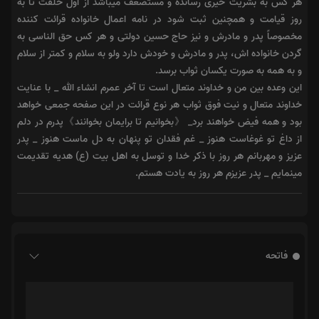
هر کس به بشریت خیری رسانده و مستضعف میباشد از اول خلقت تا به
روز قیامت و همچنین ثبت شود در نامه اعمال خانواده قرائت کننده
مخصوصاً پدر و مادرش و نیز حاج حسین دولتی و هر کس حق الناسی به
گردن خانواده اش، پدر و مادرش و خودش دارد ولو به سلام و کمتر از سلام
و به همه به صورت یکسان ثواب برسد.
این وعده بین من و خداوند متعال است تا آخر عمرم انشاء الله _ با عنایت
خداوند متعال و نیت فوق ثواب هر نوع قرائت در این صفحه جمعی خواهد
بود و همه فیض خواهند برد_ 《بخوانیم تا برایمان بخوانند》پدرم در دلم
از داغ تو غوغاست هنوز _ غم فقدان تو پنهان به دل ماست هنوز _ پدر
عزیز و مهربانم هر روز با ذکر خدا و توسل به اهل بیت (ع) هدیه تقدیمت
مینمایم _ پدر عزیزم هر روز به یادت هستم.
فاتحه