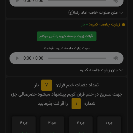
متن صلوات خاصه امام رضا(ع)
زیارت جامعه کبیره:
0
بار
قرائت زیارت جامعه کبیره را تقبل میکنم
صوت زیارت جامعه کبیره - فرهمند
متن زیارت جامعه کبیره
7
تعداد دفعات ختم قران:
بار
جهت تسریع در ختم قرآن کریم پیشنهاد میشود حضرتعالی جزء
1
شماره
را قرائت بفرمایید
جزء 1
جزء 2
جزء 3
جزء 4