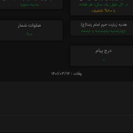
در کل طول یک سال، هر هفته
مدینه منوره
با 80% تخفیف
هدیه زیارت حرم امام رضا(ع)
صلوات شمار
چهارشنبه،پنجشنبه و جمعه
900
درج پیام
0
وفات : 1401/03/14