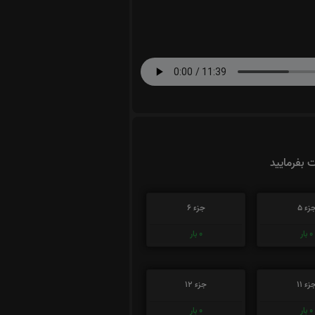
ت بفرمایید
زء 5
جزء 6
0
بار
0
بار
زء 11
جزء 12
0
بار
0
بار