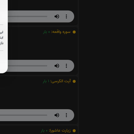
سوره واقعه:
0
بار
این
ابت
باز
آیت الکرسی:
1
بار
زیارت عاشورا:
0
بار