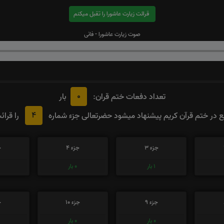
قرائت زیارت عاشورا را تقبل میکنم
صوت زیارت عاشورا - فانی
0
تعداد دفعات ختم قران:
بار
4
در ختم قرآن کریم پیشنهاد میشود حضرتعالی جزء شماره
را قرائ
جزء 3
جزء 4
ج
1
بار
0
بار
جزء 9
جزء 10
ج
0
بار
0
بار