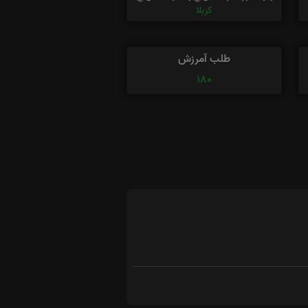
کربلا
طلب آمرزش
180