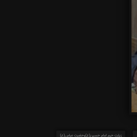
زیارت حرم امام حسین(ع)وحضرت عباس(ع)