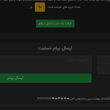
90
تعداد حزب های خوانده شده:
بار
قرائت یک حزب را تقبل میکنم
ارسال پیام تسلیت
ارسال پیام
جایگاهشان بهشت برین و فردوس اعلی❤️🖤❤️🖤❤️🖤🤲🤲🤲🤲🤲