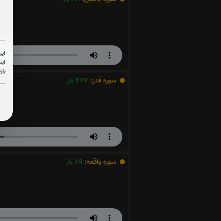
این
ابت
باز
سوره قدر:
477
بار
سوره واقعه:
89
بار