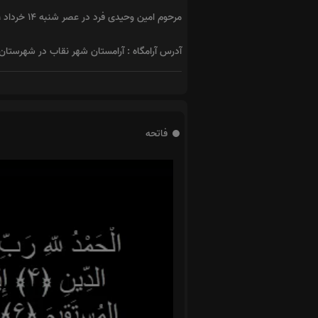
مرحوم امین وحیدی فرد در عصر شنبه 14 خرداد 1401 به همراه همسرشان مرحومه فریبا فروزان‌پور در حادثه تصادف به رحمت خدا شتافتند.
آدرس آرامگاه : آرامستان شهر نقاب در شهرستان
فاتحه