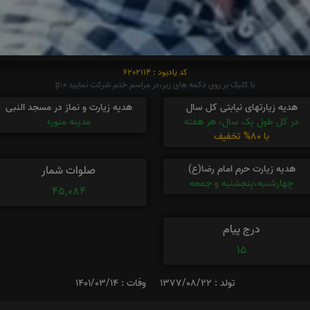
کد یادبود : 6202114
با کلیک بر روی دکمه های زیر،در مراسم ختم شرکت نمایید p:0
هدیه زیارتهای نیابتی کل سال
هدیه زیارت و نماز در مسجد النبی
در کل طول یک سال، هر هفته
مدینه منوره
با 80% تخفیف
هدیه زیارت حرم امام رضا(ع)
صلوات شمار
چهارشنبه،پنجشنبه و جمعه
45,084
درج پیام
15
تولد : 1377/08/22
وفات : 1401/03/14