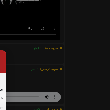
سوره حمد:
491
بار
سوره الرحمن:
96
بار
نام
شما
مبل
سوره یاسین:
171
بار