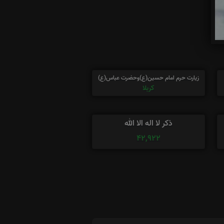
زیارت حرم امام حسین(ع)وحضرت عباس(ع)
کربلا
ذکر لا اله الا الله
42,922