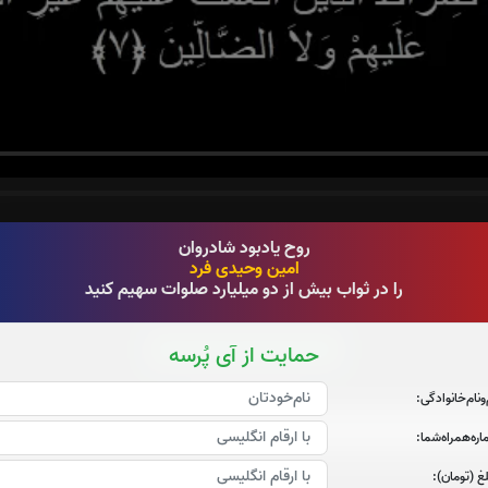
روح یادبود شادروان
قرائت سوره حمد را تقبل میکنم
امین وحیدی فرد
را در ثواب بیش از دو میلیارد صلوات سهیم کنید
حمایت از آی پُرسه
قرائت سوره الرحمن را تقبل میکنم
صوت سوره الرحمن
‌و‌نام‌خانوادگی:
ره‌همراه‌شما:
غ (تومان):