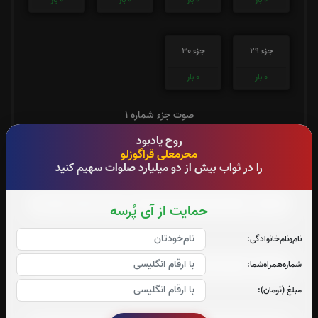
جزء 29
جزء 30
0
بار
0
بار
صوت جزء شماره 1
روح یادبود
محرمعلی قراگوزلو
را در ثواب بیش از دو میلیارد صلوات سهیم کنید
صوت جزء شماره 2
حمایت از آی پُرسه
نام‌و‌نام‌خانوادگی:
صوت جزء شماره 3
شماره‌همراه‌شما:
مبلغ (تومان):
صوت جزء شماره 4