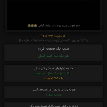
کد یادبود : 6202233
با کلیک بر روی دکمه های زیر،در مراسم ختم شرکت نمایید p:0
هدیه یک صفحه قرآن
هر ماه سه ختم کامل
هدیه زیارتهای نیابتی کل سال
در کل طول یک سال، هر هفته
با 80% تخفیف
هدیه زیارت و نماز در مسجد النبی
مدینه منوره
زیارت حرم امام حسین(ع)وحضرت عباس(ع)