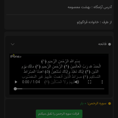
آدرس آرامگاه : بهشت معصومه
از طرف : خانواده قراگوزلو
فاتحه
سوره الرحمن:
0
بار
قرائت سوره الرحمن را تقبل میکنم