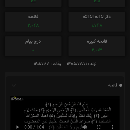
64
615
ذکر لا اله الا الله
فاتحه
2,048
1,748
فاتحه کبیره
درج پیام
0
2,013
تولد : 1355/07/01
وفات : 1401/01/01
فاتحه