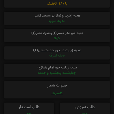
با 80% تخفیف
هدیه زیارت و نماز در مسجد النبی
مدینه منوره
زیارت حرم امام حسین(ع)وحضرت عباس(ع)
کربلا
هدیه زیارت در حرم حضرت علی(ع)
نجف اشرف
هدیه زیارت حرم امام رضا(ع)
چهارشنبه،پنجشنبه و جمعه
صلوات شمار
18,003
طلب آمرزش
طلب استغفار