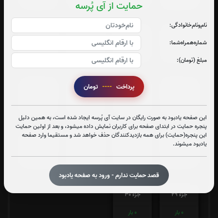
0
بار
0
بار
0
بار
0
بار
حمایت از آی پُرسه
نام‌و‌نام‌خانوادگی:
جزء 17
جزء 18
جزء 19
جزء 20
شماره‌همراه‌شما:
0
بار
0
بار
0
بار
0
بار
مبلغ (تومان):
پرداخت
----
تومان
جزء 21
جزء 22
جزء 23
جزء 24
0
بار
0
بار
0
بار
0
بار
این صفحه یادبود به صورت رایگان در سایت آی پُرسه ایجاد شده است، به همین دلیل
پنجره حمایت در ابتدای صفحه برای کاربران نمایش داده میشود، و بعد از اولین حمایت
این پنجره(حمایت) برای همه بازدیدکنندگان حذف خواهد شد و مستقیما وارد صفحه
جزء 25
جزء 26
جزء 27
جزء 28
یادبود میشوند.
0
بار
0
بار
0
بار
0
بار
قصد حمایت ندارم - ورود به صفحه یادبود
جزء 29
جزء 30
0
بار
0
بار