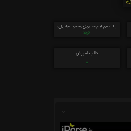
زیارت حرم امام حسین(ع)وحضرت عباس(ع)
کربلا
طلب آمرزش
0