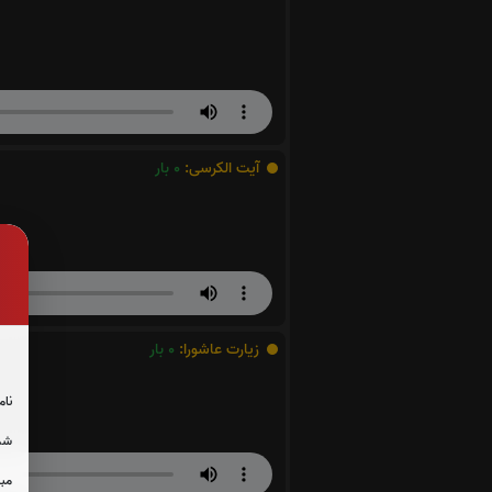
آیت الکرسی:
0
بار
زیارت عاشورا:
0
بار
نام
شما
مبل