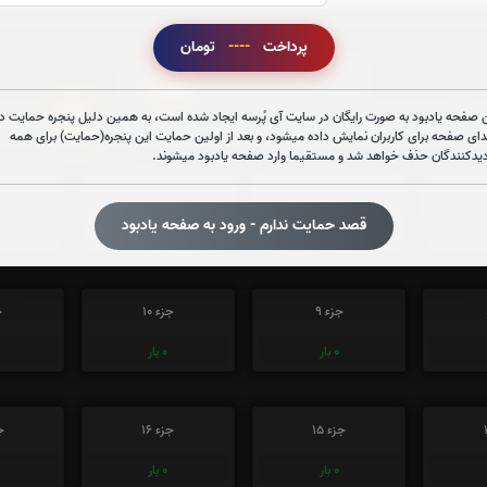
پرداخت
----
تومان
0
تعداد دفعات ختم قران:
بار
 صفحه یادبود به صورت رایگان در سایت آی پُرسه ایجاد شده است، به همین دلیل پنجره حمایت در
1
 در ختم قرآن کریم پیشنهاد میشود حضرتعالی جزء شماره
را قرائ
دای صفحه برای کاربران نمایش داده میشود، و بعد از اولین حمایت این پنجره(حمایت) برای همه
دیدکنندگان حذف خواهد شد و مستقیما وارد صفحه یادبود میشوند.
جزء 3
جزء 4
ج
قصد حمایت ندارم - ورود به صفحه یادبود
0
بار
0
بار
جزء 9
جزء 10
ج
0
بار
0
بار
جزء 15
جزء 16
جز
0
بار
0
بار