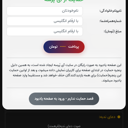
صوت چهارقل
نام‌و‌نام‌خانوادگی:
شماره‌همراه‌شما:
متن چهارقل
مبلغ (تومان):
زیارت عاشورا:
پرداخت
----
تومان
صوت زیارت عاشورا - فانی
این صفحه یادبود به صورت رایگان در سایت آی پُرسه ایجاد شده است، به همین دلیل
پنجره حمایت در ابتدای صفحه برای کاربران نمایش داده میشود، و بعد از اولین حمایت
دعای توسل:
این پنجره(حمایت) برای همه بازدیدکنندگان حذف خواهد شد و مستقیما وارد صفحه
یادبود میشوند.
صوت دعای توسل(فرهمند)
قصد حمایت ندارم - ورود به صفحه یادبود
متن دعای توسل
دعای ندبه:
صوت دعای ندبه(فرهمند)