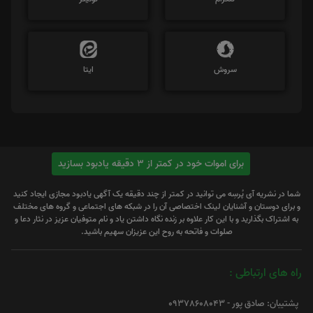
سروش
ایتا
برای اموات خود در کمتر از 3 دقیقه یادبود بسازید
شما در نشریه آی پُرسِه می توانید در کمتر از چند دقیقه یک آگهی یادبود مجازی ایجاد کنید
و برای دوستان و آشنایان لینک اختصاصی آن را در شبکه های اجتماعی و گروه های مختلف
به اشتراک بگذارید و با این کار علاوه بر زنده نگاه داشتن یاد و نام متوفیان عزیز در نثار دعا و
صلوات و فاتحه به روح این عزیزان سهیم باشید.
راه های ارتباطی :
پشتیبان: صادق پور - 09378608043