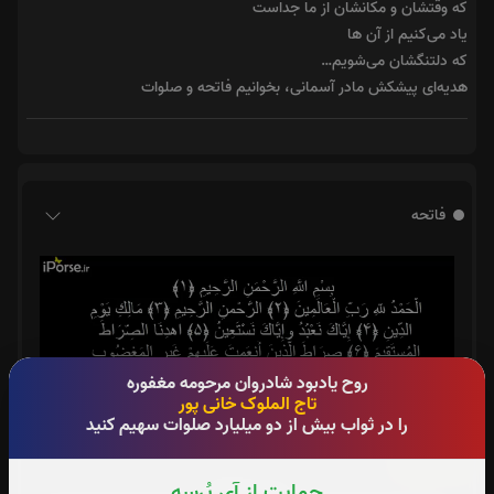
که وقتشان و مکانشان از ما جداست
یاد می‌کنیم از آن ها
که دلتنگشان می‌شویم…
هدیه‌ای پیشکش مادر آسمانی، بخوانیم فاتحه و صلوات
فاتحه
روح یادبود شادروان مرحومه مغفوره
تاج الملوک خانی پور
را در ثواب بیش از دو میلیارد صلوات سهیم کنید
چهارقل:
حمایت از آی پُرسه