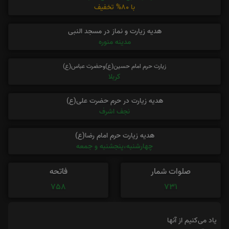
با 80% تخفیف
هدیه زیارت و نماز در مسجد النبی
مدینه منوره
زیارت حرم امام حسین(ع)وحضرت عباس(ع)
کربلا
هدیه زیارت در حرم حضرت علی(ع)
نجف اشرف
هدیه زیارت حرم امام رضا(ع)
چهارشنبه،پنجشنبه و جمعه
صلوات شمار
فاتحه
758
731
یاد می‌کنیم از آنها