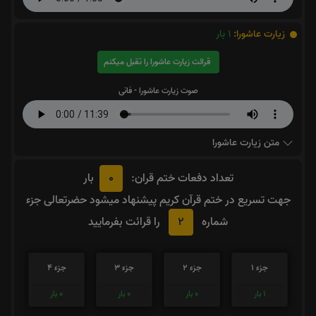
زیارت عاشورا:
1
بار
قرائت زیارت عاشورا را تقبل میکنم
صوت زیارت عاشورا - فانی
متن زیارت عاشورا
0
تعداد دفعات ختم قران:
بار
جهت تسریع در ختم قرآن کریم پیشنهاد میشود حضرتعالی جزء
2
شماره
را قرائت بفرمایید
جزء 1
جزء 2
جزء 3
جزء 4
1
بار
0
بار
0
بار
0
بار