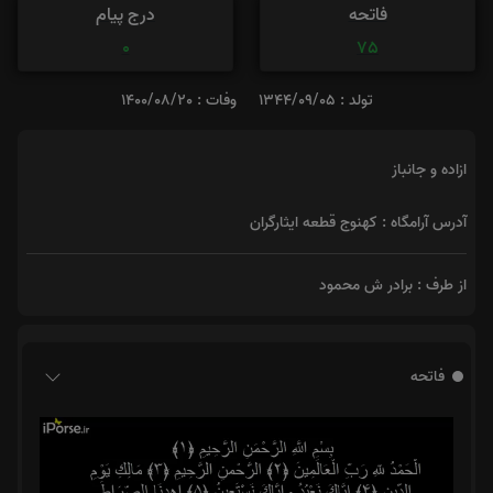
فاتحه
درج پیام
0
75
تولد : 1344/09/05
وفات : 1400/08/20
ازاده و جانباز
آدرس آرامگاه : کهنوج قطعه ایثارگران
از طرف : برادر ش محمود
فاتحه