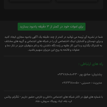
برای اموات خود در کمتر از 3 دقیقه یادبود بسازید
شما در نشریه آی پُرسِه می توانید در کمتر از چند دقیقه یک آگهی یادبود مجازی ایجاد کنید
و برای دوستان و آشنایان لینک اختصاصی آن را در شبکه های اجتماعی و گروه های مختلف
به اشتراک بگذارید و با این کار علاوه بر زنده نگاه داشتن یاد و نام متوفیان عزیز در نثار دعا و
صلوات و فاتحه به روح این عزیزان سهیم باشید.
راه های ارتباطی :
پشتیبان: صادق پور - 09378608043
مدیریت : حسینی - 09123180050
با شماره های فوق در اکثر شبکه های اجتماعی داخلی و خارجی حضور داریم - تلگرام، واتس
اپ، بله، ایتا، روبیکا، سروش، شاد