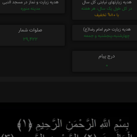
هدیه زیارتهای نیابتی کل سال
هدیه زیارت و نماز در مسجد النبی
در کل طول یک سال، هر هفته
مدینه منوره
با 80% تخفیف
هدیه زیارت حرم امام رضا(ع)
صلوات شمار
چهارشنبه،پنجشنبه و جمعه
29,422
درج پیام
0