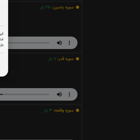
سوره یاسین:
25
بار
این
ابت
باز
سوره قدر:
11
بار
سوره واقعه:
3
بار