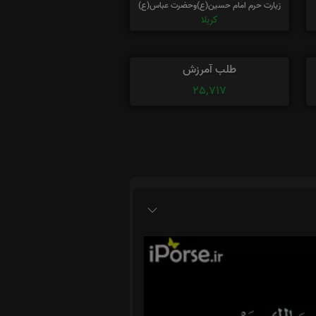
زیارت حرم امام حسین(ع)وحضرت عباس(ع)
کربلا
طلب آمرزش
25,717