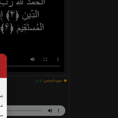
سوره الرحمن:
5
بار
نام
شما
مبل