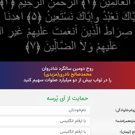
روح دومین سالگرد شادروان
محمدصالح نادری(مزیدی)
را در ثواب بیش از دو میلیارد صلوات سهیم کنید
حمایت از آی پُرسه
قرائت سوره الرحمن را تقبل میکنم
‌و‌نام‌خانوادگی:
صوت سوره الرحمن
ره‌همراه‌شما:
غ (تومان):