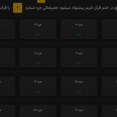
2
در ختم قرآن کریم پیشنهاد میشود حضرتعالی جزء شماره
را قرائ
جزء 3
جزء 4
ج
1
بار
2
بار
جزء 9
جزء 10
ج
1
بار
1
بار
جزء 15
جزء 16
جز
1
بار
1
بار
جزء 21
جزء 22
جز