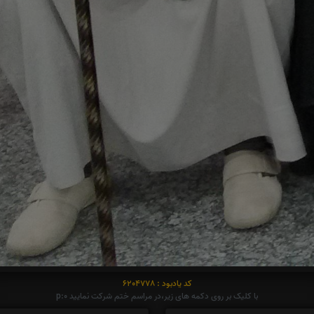
کد یادبود : 6204778
با کلیک بر روی دکمه های زیر،در مراسم ختم شرکت نمایید p:0