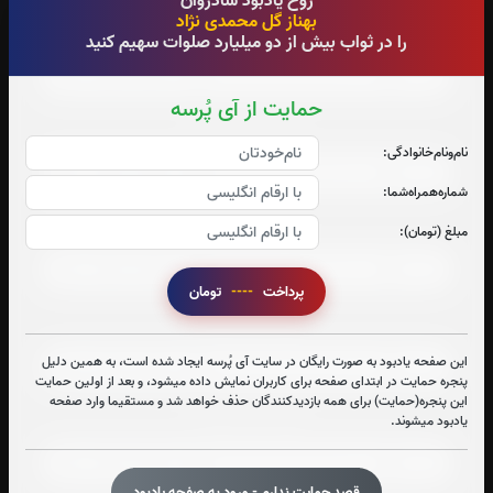
روح یادبود شادروان
بهناز گل محمدی نژاد
صوت جزء شماره 4
را در ثواب بیش از دو میلیارد صلوات سهیم کنید
حمایت از آی پُرسه
صوت جزء شماره 5
نام‌و‌نام‌خانوادگی:
شماره‌همراه‌شما:
صوت جزء شماره 6
مبلغ (تومان):
پرداخت
----
تومان
صوت جزء شماره 7
این صفحه یادبود به صورت رایگان در سایت آی پُرسه ایجاد شده است، به همین دلیل
پنجره حمایت در ابتدای صفحه برای کاربران نمایش داده میشود، و بعد از اولین حمایت
این پنجره(حمایت) برای همه بازدیدکنندگان حذف خواهد شد و مستقیما وارد صفحه
صوت جزء شماره 8
یادبود میشوند.
قصد حمایت ندارم - ورود به صفحه یادبود