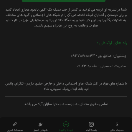
شما در نشریه آی پُرسِه می توانید در کمتر از چند دقیقه یک آگهی یادبود مجازی ایجاد کنید
و برای دوستان و آشنایان لینک اختصاصی آن را در شبکه های اجتماعی و گروه های مختلف
به اشتراک بگذارید و با این کار علاوه بر زنده نگاه داشتن یاد و نام متوفیان عزیز در نثار دعا و
صلوات و فاتحه به روح این عزیزان سهیم باشید.
راه های ارتباطی :
پشتیبان: صادق پور - 09378608043
مدیریت : حسینی - 09123180050
با شماره های فوق در اکثر شبکه های اجتماعی داخلی و خارجی حضور داریم - تلگرام، واتس
اپ، بله، ایتا، روبیکا، سروش، شاد
تمامی حقوق متعلق به موسسه محتوا سازان آراد می باشد
حمایت مالی
اینستاگرام
ایجاد یادبود
شهدای امروز
صفحات امروز