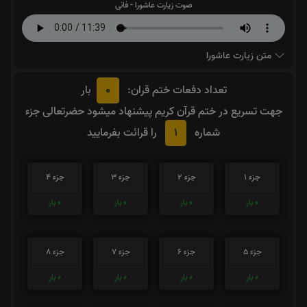
صوت زیارت عاشورا - فانی
متن زیارت عاشورا
0
تعداد دفعات ختم قران:
بار
جهت تسریع در ختم قرآن کریم پیشنهاد میشود حضرتعالی جزء
1
شماره
را قرائت بفرمایید
جزء 1
جزء 2
جزء 3
جزء 4
0
بار
0
بار
0
بار
0
بار
جزء 5
جزء 6
جزء 7
جزء 8
0
بار
0
بار
0
بار
0
بار