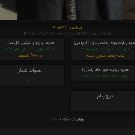
کد یادبود : 6205735
با کلیک بر روی دکمه های زیر،در مراسم ختم شرکت نمایید p:0
دیه زیارت ویژه رحلت رسول اکرم(ص)
هدیه زیارتهای نیابتی کل سال
قبرستان بقیع، مدینه و مشهد
در کل طول یک سال، هر هفته
شب جمعه همین هفته
با 80% تخفیف
هدیه زیارت حرم امام رضا(ع)
صلوات شمار
چهارشنبه،پنجشنبه و جمعه
72
درج پیام
0
وفات : 1399/05/09