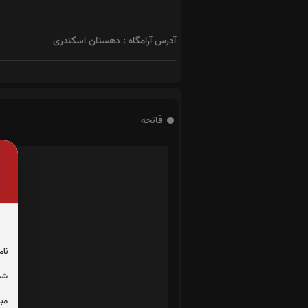
آدرس آرامگاه : دهستان اسکندری
فاتحه
نام
شما
مبل