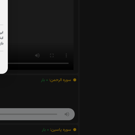
این
ابت
باز
سوره الرحمن:
0
بار
سوره یاسین:
0
بار