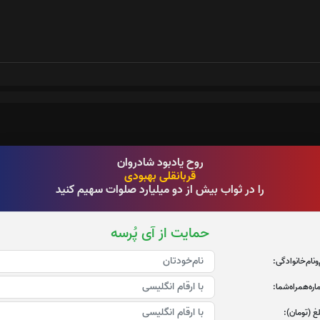
روح یادبود شادروان
قربانقلی بهبودی
را در ثواب بیش از دو میلیارد صلوات سهیم کنید
حمایت از آی پُرسه
‌و‌نام‌خانوادگی:
ره‌همراه‌شما:
غ (تومان):