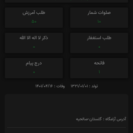
صلوات شمار
طلب آمرزش
50
10
طلب استغفار
ذکر لا اله الا الله
0
0
فاتحه
درج پیام
0
1
تولد : 1321/01/01
وفات : 1401/04/16
آدرس آرامگاه : گلستان-صالحیه