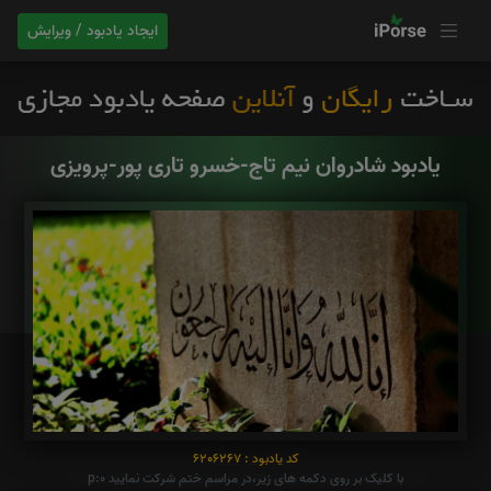
ایجاد یادبود / ویرایش
یادبود شادروان نیم تاج-خسرو تاری پور-پرویزی
کد یادبود : 6206267
با کلیک بر روی دکمه های زیر،در مراسم ختم شرکت نمایید p:0