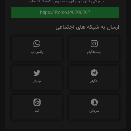
برای کپی کردن آدرس این صفحه روی دکمه کلیک نمایید
https://iPorse.ir/6206267
ارسال به شبکه های اجتماعی
اینستاگرام
واتس اپ
تلگرام
توئیتر
سروش
ایتا