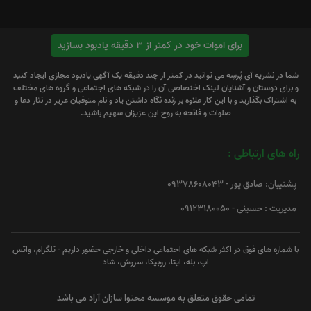
برای اموات خود در کمتر از 3 دقیقه یادبود بسازید
شما در نشریه آی پُرسِه می توانید در کمتر از چند دقیقه یک آگهی یادبود مجازی ایجاد کنید
و برای دوستان و آشنایان لینک اختصاصی آن را در شبکه های اجتماعی و گروه های مختلف
به اشتراک بگذارید و با این کار علاوه بر زنده نگاه داشتن یاد و نام متوفیان عزیز در نثار دعا و
صلوات و فاتحه به روح این عزیزان سهیم باشید.
راه های ارتباطی :
پشتیبان: صادق پور - 09378608043
مدیریت : حسینی - 09123180050
با شماره های فوق در اکثر شبکه های اجتماعی داخلی و خارجی حضور داریم - تلگرام، واتس
اپ، بله، ایتا، روبیکا، سروش، شاد
تمامی حقوق متعلق به موسسه محتوا سازان آراد می باشد