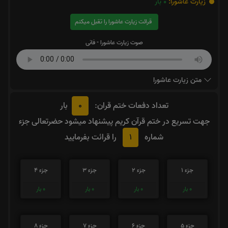
زیارت عاشورا:
0
بار
قرائت زیارت عاشورا را تقبل میکنم
صوت زیارت عاشورا - فانی
متن زیارت عاشورا
0
تعداد دفعات ختم قران:
بار
جهت تسریع در ختم قرآن کریم پیشنهاد میشود حضرتعالی جزء
1
شماره
را قرائت بفرمایید
جزء 1
جزء 2
جزء 3
جزء 4
0
بار
0
بار
0
بار
0
بار
جزء 5
جزء 6
جزء 7
جزء 8