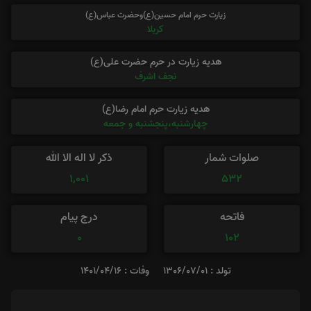
زیارت حرم امام حسین(ع)وحضرت عباس(ع)
کربلا
هدیه زیارت در حرم حضرت علی(ع)
نجف اشرف
هدیه زیارت حرم امام رضا(ع)
چهارشنبه،پنجشنبه و جمعه
صلوات شمار
ذکر لا اله الا الله
1,001
532
فاتحه
درج پیام
0
102
تولد : 1306/07/01
وفات : 1401/04/16