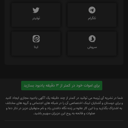
تلگرام
توئیتر
سروش
ایتا
برای اموات خود در کمتر از 3 دقیقه یادبود بسازید
شما در نشریه آی پُرسِه می توانید در کمتر از چند دقیقه یک آگهی یادبود مجازی ایجاد کنید
و برای دوستان و آشنایان لینک اختصاصی آن را در شبکه های اجتماعی و گروه های مختلف
به اشتراک بگذارید و با این کار علاوه بر زنده نگاه داشتن یاد و نام متوفیان عزیز در نثار دعا و
صلوات و فاتحه به روح این عزیزان سهیم باشید.