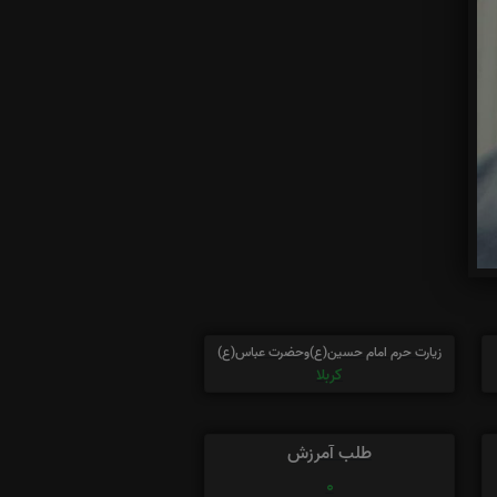
زیارت حرم امام حسین(ع)وحضرت عباس(ع)
کربلا
طلب آمرزش
0