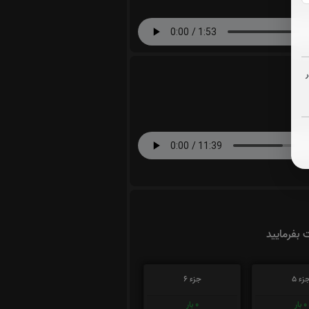
ت بفرمایید
زء 5
جزء 6
0
بار
0
بار