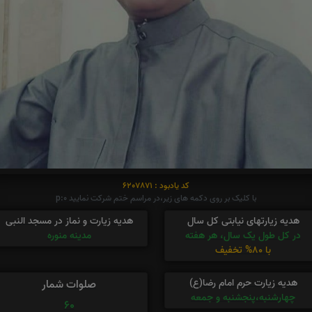
کد یادبود : 6207871
با کلیک بر روی دکمه های زیر،در مراسم ختم شرکت نمایید p:0
هدیه زیارتهای نیابتی کل سال
هدیه زیارت و نماز در مسجد النبی
در کل طول یک سال، هر هفته
مدینه منوره
با 80% تخفیف
هدیه زیارت حرم امام رضا(ع)
صلوات شمار
چهارشنبه،پنجشنبه و جمعه
60