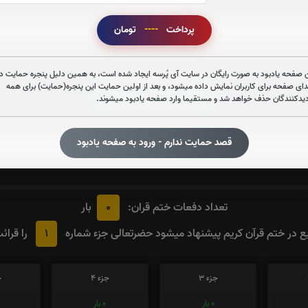
صوت آیت الکرسی
پرداخت
----
تومان
 صفحه یادبود به صورت رایگان در سایت آی پُرسه ایجاد شده است، به همین دلیل پنجره حمایت در
دای صفحه برای کاربران نمایش داده میشود، و بعد از اولین حمایت این پنجره(حمایت) برای همه
قرائت زیارت عاشورا را تقبل میکنم
دیدکنندگان حذف خواهد شد و مستقیما وارد صفحه یادبود میشوند.
صوت زیارت عاشورا - فانی
قصد حمایت ندارم - ورود به صفحه یادبود
0
تعداد دفعات ختم قران:
بار
1
 در ختم قرآن کریم پیشنهاد میشود حضرتعالی جزء شماره
را قرائ
جزء 3
جزء 4
ج
0
بار
0
بار