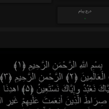
درج پیام
0