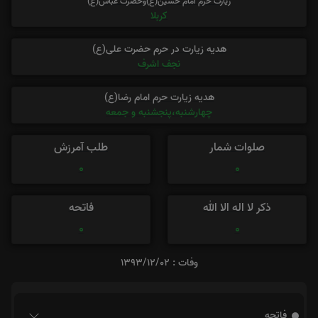
زیارت حرم امام حسین(ع)وحضرت عباس(ع)
کربلا
هدیه زیارت در حرم حضرت علی(ع)
نجف اشرف
هدیه زیارت حرم امام رضا(ع)
چهارشنبه،پنجشنبه و جمعه
صلوات شمار
طلب آمرزش
0
0
ذکر لا اله الا الله
فاتحه
0
0
وفات : 1393/12/02
فاتحه