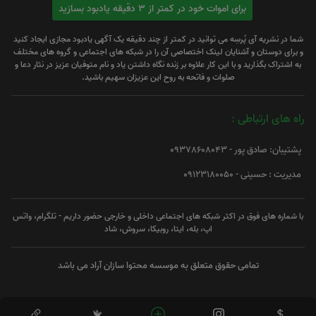
برای اموات خود در کمتر از 3 دقیقه یادبود بسازید
شما در نشریه آی پُرسِه می توانید در کمتر از چند دقیقه یک آگهی یادبود مجازی ایجاد کنید
و برای دوستان و آشنایان لینک اختصاصی آن را در شبکه های اجتماعی و گروه های مختلف
به اشتراک بگذارید و با این کار علاوه بر زنده نگاه داشتن یاد و نام متوفیان عزیز در نثار دعا و
صلوات و فاتحه به روح این عزیزان سهیم باشید.
راه های ارتباطی :
پشتیبان: صادق پور - 09378608043
مدیریت : حسینی - 09123180050
با شماره های فوق در اکثر شبکه های اجتماعی داخلی و خارجی حضور داریم - تلگرام، واتس
اپ، بله، ایتا، روبیکا، سروش، شاد
تمامی حقوق متعلق به موسسه محتوا سازان آراد می باشد