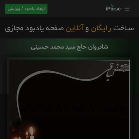
ایجاد یادبود / ویرایش
شادروان حاج سید محمد حسینی