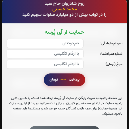
روح شادروان حاج سید
0
بار
0
بار
محمد حسینی
را در ثواب بیش از دو میلیارد صلوات سهیم کنید
صوت جزء شماره 1
حمایت از آی پُرسه
نام‌و‌نام‌خانوادگی:
صوت جزء شماره 2
شماره‌همراه‌شما:
مبلغ (تومان):
صوت جزء شماره 3
پرداخت
----
تومان
صوت جزء شماره 4
این صفحه یادبود به صورت رایگان در سایت آی پُرسه ایجاد شده است، به همین دلیل
پنجره حمایت در ابتدای صفحه برای کاربران نمایش داده میشود، و بعد از اولین حمایت
این پنجره(حمایت) برای همه بازدیدکنندگان حذف خواهد شد و مستقیما وارد صفحه
یادبود میشوند.
صوت جزء شماره 5