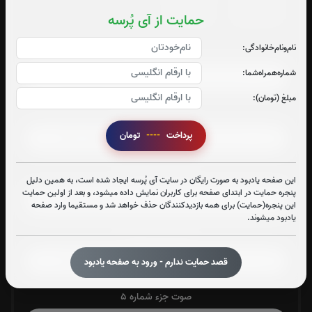
0
بار
0
بار
حمایت از آی پُرسه
نام‌و‌نام‌خانوادگی:
صوت جزء شماره 1
شماره‌همراه‌شما:
مبلغ (تومان):
صوت جزء شماره 2
پرداخت
----
تومان
صوت جزء شماره 3
این صفحه یادبود به صورت رایگان در سایت آی پُرسه ایجاد شده است، به همین دلیل
پنجره حمایت در ابتدای صفحه برای کاربران نمایش داده میشود، و بعد از اولین حمایت
این پنجره(حمایت) برای همه بازدیدکنندگان حذف خواهد شد و مستقیما وارد صفحه
یادبود میشوند.
صوت جزء شماره 4
قصد حمایت ندارم - ورود به صفحه یادبود
صوت جزء شماره 5