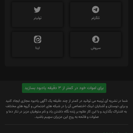
تلگرام
توئیتر
سروش
ایتا
برای اموات خود در کمتر از 3 دقیقه یادبود بسازید
شما در نشریه آی پُرسِه می توانید در کمتر از چند دقیقه یک آگهی یادبود مجازی ایجاد کنید
و برای دوستان و آشنایان لینک اختصاصی آن را در شبکه های اجتماعی و گروه های مختلف
به اشتراک بگذارید و با این کار علاوه بر زنده نگاه داشتن یاد و نام متوفیان عزیز در نثار دعا و
صلوات و فاتحه به روح این عزیزان سهیم باشید.