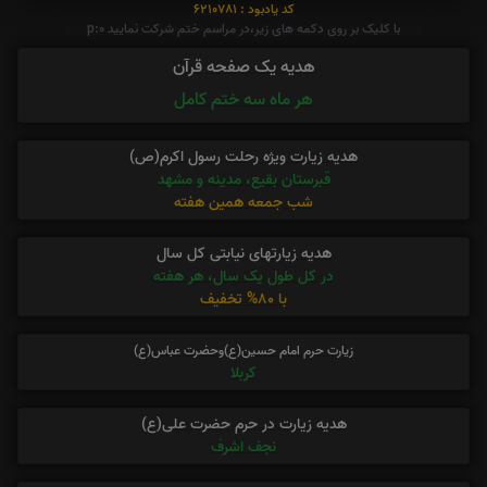
کد یادبود : 6210781
با کلیک بر روی دکمه های زیر،در مراسم ختم شرکت نمایید p:0
هدیه یک صفحه قرآن
هر ماه سه ختم کامل
هدیه زیارت ویژه رحلت رسول اکرم(ص)
قبرستان بقیع، مدینه و مشهد
شب جمعه همین هفته
هدیه زیارتهای نیابتی کل سال
در کل طول یک سال، هر هفته
با 80% تخفیف
زیارت حرم امام حسین(ع)وحضرت عباس(ع)
کربلا
هدیه زیارت در حرم حضرت علی(ع)
نجف اشرف