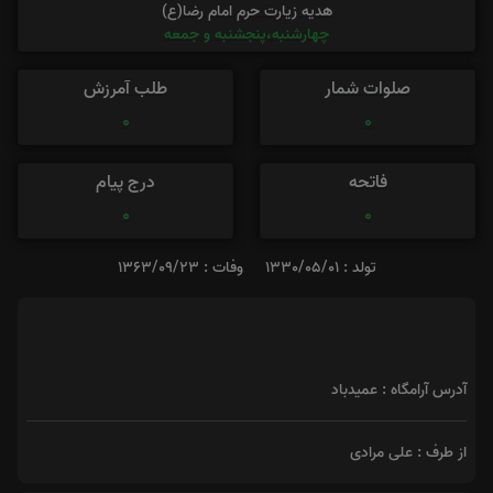
هدیه زیارت حرم امام رضا(ع)
چهارشنبه،پنجشنبه و جمعه
صلوات شمار
طلب آمرزش
0
0
فاتحه
درج پیام
0
0
تولد : 1330/05/01
وفات : 1363/09/23
آدرس آرامگاه : عمیدباد
از طرف : علی مرادی