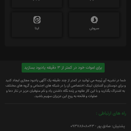
سروش
ایتا
برای اموات خود در کمتر از 3 دقیقه یادبود بسازید
شما در نشریه آی پُرسِه می توانید در کمتر از چند دقیقه یک آگهی یادبود مجازی ایجاد کنید
و برای دوستان و آشنایان لینک اختصاصی آن را در شبکه های اجتماعی و گروه های مختلف
به اشتراک بگذارید و با این کار علاوه بر زنده نگاه داشتن یاد و نام متوفیان عزیز در نثار دعا و
صلوات و فاتحه به روح این عزیزان سهیم باشید.
راه های ارتباطی :
پشتیبان: صادق پور - 09378608043