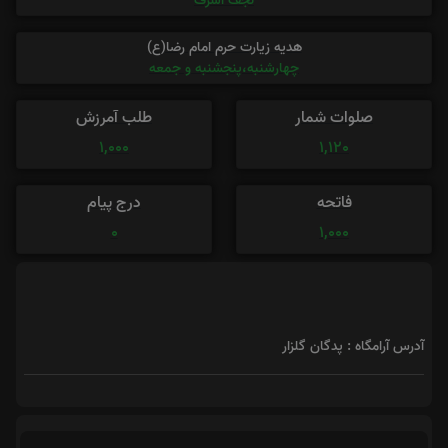
نجف اشرف
هدیه زیارت حرم امام رضا(ع)
چهارشنبه،پنجشنبه و جمعه
صلوات شمار
طلب آمرزش
1,000
1,120
فاتحه
درج پیام
0
1,000
آدرس آرامگاه : پدگان گلزار