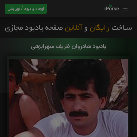
ایجاد یادبود / ویرایش
یادبود شادروان ظریف سهرابزهی