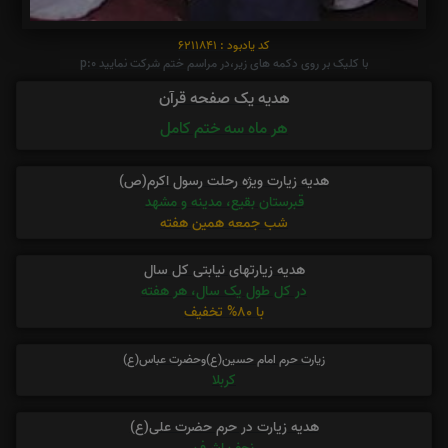
کد یادبود : 6211841
با کلیک بر روی دکمه های زیر،در مراسم ختم شرکت نمایید p:0
هدیه یک صفحه قرآن
هر ماه سه ختم کامل
هدیه زیارت ویژه رحلت رسول اکرم(ص)
قبرستان بقیع، مدینه و مشهد
شب جمعه همین هفته
هدیه زیارتهای نیابتی کل سال
در کل طول یک سال، هر هفته
با 80% تخفیف
زیارت حرم امام حسین(ع)وحضرت عباس(ع)
کربلا
هدیه زیارت در حرم حضرت علی(ع)