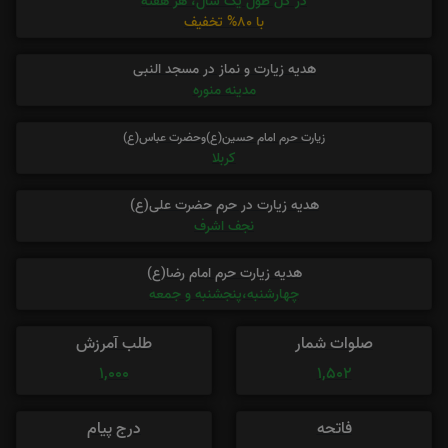
در کل طول یک سال، هر هفته
با 80% تخفیف
هدیه زیارت و نماز در مسجد النبی
مدینه منوره
زیارت حرم امام حسین(ع)وحضرت عباس(ع)
کربلا
هدیه زیارت در حرم حضرت علی(ع)
نجف اشرف
هدیه زیارت حرم امام رضا(ع)
چهارشنبه،پنجشنبه و جمعه
صلوات شمار
طلب آمرزش
1,000
1,502
فاتحه
درج پیام