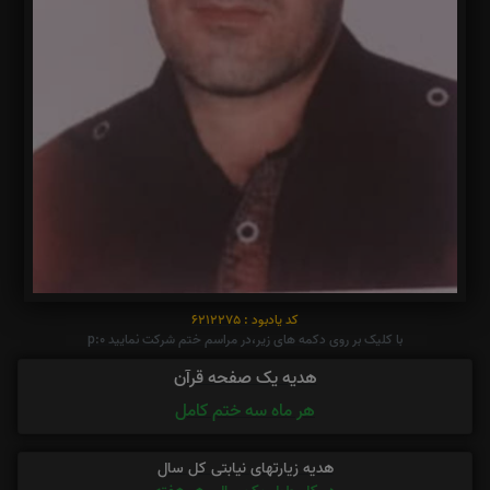
کد یادبود : 6212275
با کلیک بر روی دکمه های زیر،در مراسم ختم شرکت نمایید p:0
هدیه یک صفحه قرآن
هر ماه سه ختم کامل
هدیه زیارتهای نیابتی کل سال