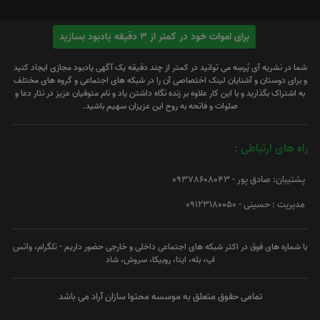
برای اموات خود در کمتر از 3 دقیقه یادبود بسازید
شما در نشریه آی پُرسِه می توانید در کمتر از چند دقیقه یک آگهی یادبود مجازی ایجاد کنید
و برای دوستان و آشنایان لینک اختصاصی آن را در شبکه های اجتماعی و گروه های مختلف
به اشتراک بگذارید و با این کار علاوه بر زنده نگاه داشتن یاد و نام متوفیان عزیز در نثار دعا و
صلوات و فاتحه به روح این عزیزان سهیم باشید.
راه های ارتباطی :
پشتیبان: صادق پور - 09378608043
مدیریت : حسینی - 09123180050
با شماره های فوق در اکثر شبکه های اجتماعی داخلی و خارجی حضور داریم - تلگرام، واتس
اپ، بله، ایتا، روبیکا، سروش، شاد
تمامی حقوق متعلق به موسسه محتوا سازان آراد می باشد