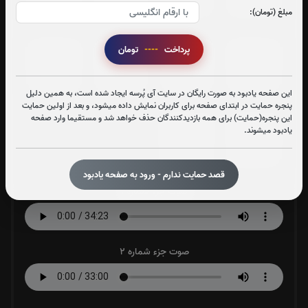
0
بار
0
بار
0
بار
0
بار
مبلغ (تومان):
پرداخت
----
تومان
جزء 25
جزء 26
جزء 27
جزء 28
0
بار
0
بار
0
بار
0
بار
این صفحه یادبود به صورت رایگان در سایت آی پُرسه ایجاد شده است، به همین دلیل
پنجره حمایت در ابتدای صفحه برای کاربران نمایش داده میشود، و بعد از اولین حمایت
این پنجره(حمایت) برای همه بازدیدکنندگان حذف خواهد شد و مستقیما وارد صفحه
جزء 29
جزء 30
یادبود میشوند.
0
بار
0
بار
قصد حمایت ندارم - ورود به صفحه یادبود
صوت جزء شماره 1
صوت جزء شماره 2