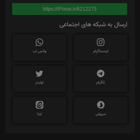
https://iPorse.ir/6212275
ارسال به شبکه های اجتماعی
اینستاگرام
واتس اپ
تلگرام
توئیتر
سروش
ایتا