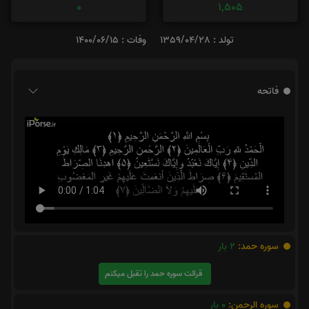
0
1,505
تولد : 1359/04/28
وفات : 1400/06/15
فاتحه
سوره حمد:
2
بار
قرائت سوره حمد را تقبل میکنم
سوره الرحمن:
0
بار