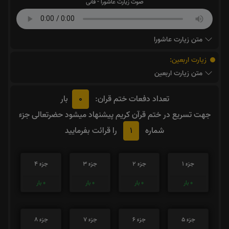
صوت زیارت عاشورا - فانی
متن زیارت عاشورا
زیارت اربعین:
متن زیارت اربعین
0
تعداد دفعات ختم قران:
بار
جهت تسریع در ختم قرآن کریم پیشنهاد میشود حضرتعالی جزء
1
شماره
را قرائت بفرمایید
جزء 1
جزء 2
جزء 3
جزء 4
0
بار
0
بار
0
بار
0
بار
جزء 5
جزء 6
جزء 7
جزء 8