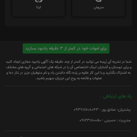
سروش
ایتا
برای اموات خود در کمتر از 3 دقیقه یادبود بسازید
شما در نشریه آی پُرسِه می توانید در کمتر از چند دقیقه یک آگهی یادبود مجازی ایجاد کنید
و برای دوستان و آشنایان لینک اختصاصی آن را در شبکه های اجتماعی و گروه های مختلف
به اشتراک بگذارید و با این کار علاوه بر زنده نگاه داشتن یاد و نام متوفیان عزیز در نثار دعا و
صلوات و فاتحه به روح این عزیزان سهیم باشید.
راه های ارتباطی :
پشتیبان: صادق پور - 09378608043
مدیریت : حسینی - 09123180050