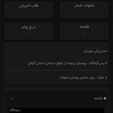
صلوات شمار
طلب آمرزش
1
1
فاتحه
درج پیام
0
1
مادربزرگی مهربان
آدرس آرامگاه : روستای پینوند از توابع دیلمان استان گیلان
از طرف : برای شادی روحش صلوات
فاتحه