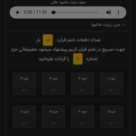
صوت زیارت عاشورا - فانی
متن زیارت عاشورا
0
تعداد دفعات ختم قران:
بار
جهت تسریع در ختم قرآن کریم پیشنهاد میشود حضرتعالی جزء
1
شماره
را قرائت بفرمایید
جزء 1
جزء 2
جزء 3
جزء 4
0
بار
0
بار
0
بار
0
بار
جزء 5
جزء 6
جزء 7
جزء 8
0
بار
0
بار
0
بار
0
بار