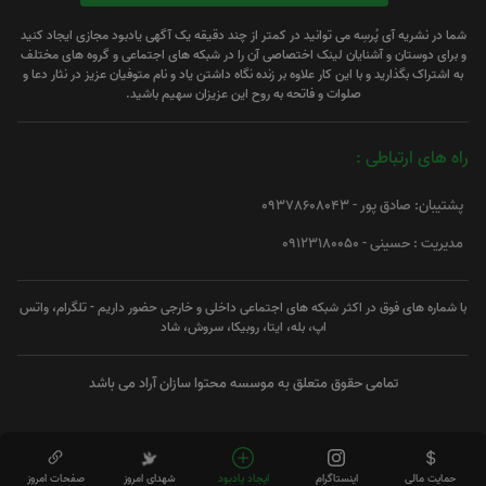
شما در نشریه آی پُرسِه می توانید در کمتر از چند دقیقه یک آگهی یادبود مجازی ایجاد کنید
و برای دوستان و آشنایان لینک اختصاصی آن را در شبکه های اجتماعی و گروه های مختلف
به اشتراک بگذارید و با این کار علاوه بر زنده نگاه داشتن یاد و نام متوفیان عزیز در نثار دعا و
صلوات و فاتحه به روح این عزیزان سهیم باشید.
راه های ارتباطی :
پشتیبان: صادق پور - 09378608043
مدیریت : حسینی - 09123180050
با شماره های فوق در اکثر شبکه های اجتماعی داخلی و خارجی حضور داریم - تلگرام، واتس
اپ، بله، ایتا، روبیکا، سروش، شاد
تمامی حقوق متعلق به موسسه محتوا سازان آراد می باشد
حمایت مالی
اینستاگرام
ایجاد یادبود
شهدای امروز
صفحات امروز