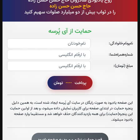
روح یادبودی شادروان حاج حسن حسن زاده
حاج حسن حسن زاده
صوت جزء شماره 4
را در ثواب بیش از دو میلیارد صلوات سهیم کنید
حمایت از آی پُرسه
صوت جزء شماره 5
نام‌و‌نام‌خانوادگی:
شماره‌همراه‌شما:
صوت جزء شماره 6
مبلغ (تومان):
پرداخت
----
تومان
صوت جزء شماره 7
این صفحه یادبود به صورت رایگان در سایت آی پُرسه ایجاد شده است، به همین دلیل
پنجره حمایت در ابتدای صفحه برای کاربران نمایش داده میشود، و بعد از اولین حمایت
این پنجره(حمایت) برای همه بازدیدکنندگان حذف خواهد شد و مستقیما وارد صفحه
صوت جزء شماره 8
یادبود میشوند.
قصد حمایت ندارم - ورود به صفحه یادبود