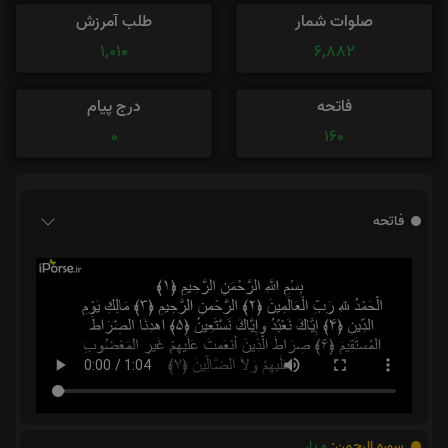
صلوات شمار
طلب آمرزش
1,010
6,882
فاتحه
درج پیام
0
160
فاتحه
سوره الرحمن:
0
بار