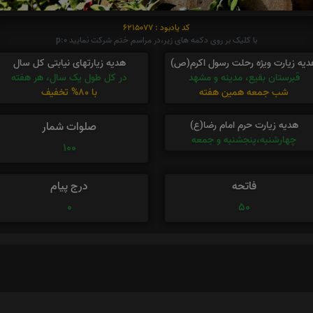
کد یادبود : 6215077
با کلیک بر روی دکمه های زیر،در مراسم ختم شرکت نمایید p:0
دیه زیارت ویژه رحلت رسول اکرم(ص)
هدیه زیارتهای نیابتی کل سال
قبرستان بقیع، مدینه و مشهد
در کل طول یک سال، هر هفته
شب جمعه همین هفته
با 80% تخفیف
هدیه زیارت حرم امام رضا(ع)
صلوات شمار
چهارشنبه،پنجشنبه و جمعه
100
فاتحه
درج پیام
0
50