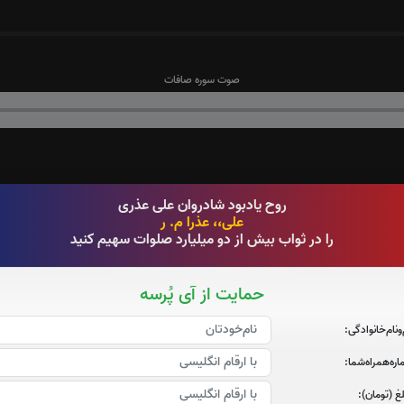
صوت سوره صافات
روح یادبود شادروان علی عذری
علی،، عذرا م. ر
را در ثواب بیش از دو میلیارد صلوات سهیم کنید
قرائت سوره یاسین را تقبل میکنم
صوت سوره یاسین
حمایت از آی پُرسه
‌و‌نام‌خانوادگی:
ره‌همراه‌شما:
غ (تومان):