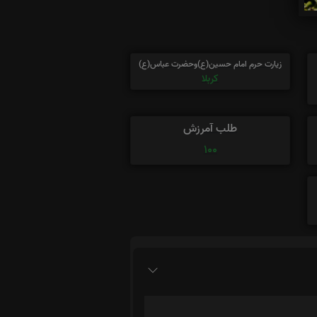
زیارت حرم امام حسین(ع)وحضرت عباس(ع)
کربلا
طلب آمرزش
100