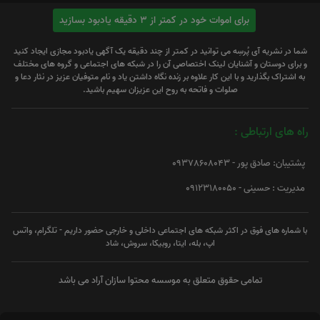
برای اموات خود در کمتر از 3 دقیقه یادبود بسازید
شما در نشریه آی پُرسِه می توانید در کمتر از چند دقیقه یک آگهی یادبود مجازی ایجاد کنید
و برای دوستان و آشنایان لینک اختصاصی آن را در شبکه های اجتماعی و گروه های مختلف
به اشتراک بگذارید و با این کار علاوه بر زنده نگاه داشتن یاد و نام متوفیان عزیز در نثار دعا و
صلوات و فاتحه به روح این عزیزان سهیم باشید.
راه های ارتباطی :
پشتیبان: صادق پور - 09378608043
مدیریت : حسینی - 09123180050
با شماره های فوق در اکثر شبکه های اجتماعی داخلی و خارجی حضور داریم - تلگرام، واتس
اپ، بله، ایتا، روبیکا، سروش، شاد
تمامی حقوق متعلق به موسسه محتوا سازان آراد می باشد