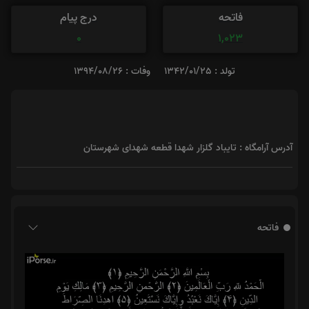
فاتحه
درج پیام
0
1,023
تولد : 1342/01/25
وفات : 1394/08/26
آدرس آرامگاه : تایباد گلزار شهدا قطعه شهدای شهرستان
فاتحه