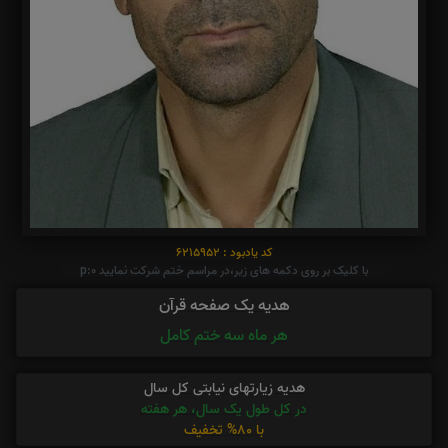
کد یادبود : 6215952
با کلیک بر روی دکمه های زیر،در مراسم ختم شرکت نمایید p:0
هدیه یک صفحه قرآن
هر ماه سه ختم کامل
هدیه زیارتهای نیابتی کل سال
در کل طول یک سال، هر هفته
با 80% تخفیف