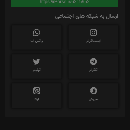
https://iPorse.ir/6215952
ارسال به شبکه های اجتماعی
اینستاگرام
واتس اپ
تلگرام
توئیتر
سروش
ایتا