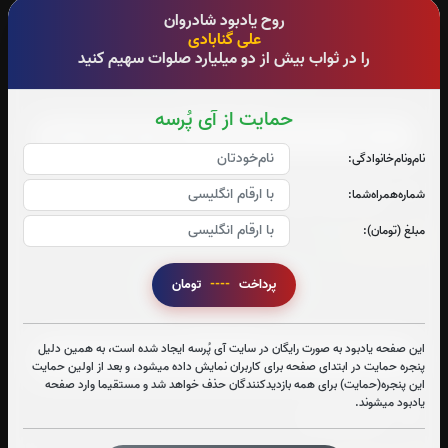
روح یادبود شادروان
سوره یاسین:
0
بار
علی گنابادی
را در ثواب بیش از دو میلیارد صلوات سهیم کنید
قرائت سوره یاسین را تقبل میکنم
صوت سوره یاسین
حمایت از آی پُرسه
نام‌و‌نام‌خانوادگی:
متن سوره یاسین
شماره‌همراه‌شما:
مبلغ (تومان):
سوره قدر:
0
بار
پرداخت
----
تومان
قرائت سوره قدر را تقبل میکنم
صوت سوره قدر
این صفحه یادبود به صورت رایگان در سایت آی پُرسه ایجاد شده است، به همین دلیل
پنجره حمایت در ابتدای صفحه برای کاربران نمایش داده میشود، و بعد از اولین حمایت
این پنجره(حمایت) برای همه بازدیدکنندگان حذف خواهد شد و مستقیما وارد صفحه
یادبود میشوند.
متن سوره قدر