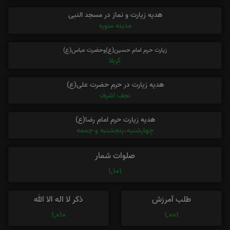
هدیه زیارت و نماز در مسجد النبی
مدینه منوره
زیارت حرم امام حسین(ع)وحضرت عباس(ع)
کربلا
هدیه زیارت در حرم حضرت علی(ع)
نجف اشرف
هدیه زیارت حرم امام رضا(ع)
چهارشنبه،پنجشنبه و جمعه
صلوات شمار
1,101
طلب آمرزش
ذکر لا اله الا الله
1,010
1,001