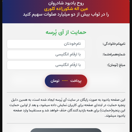
روح یادبود شادروان
عین اله شکورزاده کلوری
جزء 25
جزء 26
جزء 27
جزء 28
را در ثواب بیش از دو میلیارد صلوات سهیم کنید
0
بار
0
بار
0
بار
0
بار
حمایت از آی پُرسه
جزء 29
جزء 30
نام‌و‌نام‌خانوادگی:
0
بار
0
بار
شماره‌همراه‌شما:
مبلغ (تومان):
صوت جزء شماره 1
پرداخت
----
تومان
صوت جزء شماره 2
این صفحه یادبود به صورت رایگان در سایت آی پُرسه ایجاد شده است، به همین دلیل
پنجره حمایت در ابتدای صفحه برای کاربران نمایش داده میشود، و بعد از اولین حمایت
این پنجره(حمایت) برای همه بازدیدکنندگان حذف خواهد شد و مستقیما وارد صفحه
یادبود میشوند.
صوت جزء شماره 3