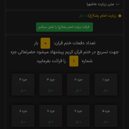
متن زیارت عاشورا
زیارت امام رضا(ع):
0
بار
قرائت زیارت امام رضا(ع) را تقبل میکنم
0
تعداد دفعات ختم قران:
بار
جهت تسریع در ختم قرآن کریم پیشنهاد میشود حضرتعالی جزء
1
شماره
را قرائت بفرمایید
جزء 1
جزء 2
جزء 3
جزء 4
0
بار
0
بار
0
بار
0
بار
جزء 5
جزء 6
جزء 7
جزء 8
0
بار
0
بار
0
بار
0
بار