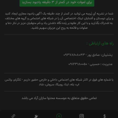
برای اموات خود در کمتر از 3 دقیقه یادبود بسازید
شما در نشریه آی پُرسِه می توانید در کمتر از چند دقیقه یک آگهی یادبود مجازی ایجاد کنید
و برای دوستان و آشنایان لینک اختصاصی آن را در شبکه های اجتماعی و گروه های مختلف
به اشتراک بگذارید و با این کار علاوه بر زنده نگاه داشتن یاد و نام متوفیان عزیز در نثار دعا و
صلوات و فاتحه به روح این عزیزان سهیم باشید.
راه های ارتباطی :
پشتیبان: صادق پور - 09378608043
مدیریت : حسینی - 09123180050
با شماره های فوق در اکثر شبکه های اجتماعی داخلی و خارجی حضور داریم - تلگرام، واتس
اپ، بله، ایتا، روبیکا، سروش، شاد
تمامی حقوق متعلق به موسسه محتوا سازان آراد می باشد