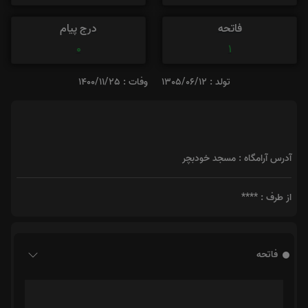
فاتحه
درج پیام
0
1
تولد : 1305/06/12
وفات : 1400/11/25
آدرس آرامگاه : مسجد خودبچر
از طرف : ****
فاتحه