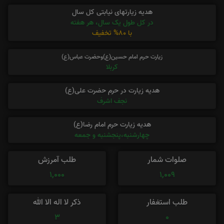
هدیه زیارتهای نیابتی کل سال
در کل طول یک سال، هر هفته
با 80% تخفیف
زیارت حرم امام حسین(ع)وحضرت عباس(ع)
کربلا
هدیه زیارت در حرم حضرت علی(ع)
نجف اشرف
هدیه زیارت حرم امام رضا(ع)
چهارشنبه،پنجشنبه و جمعه
صلوات شمار
طلب آمرزش
1,000
1,009
طلب استغفار
ذکر لا اله الا الله
3
0