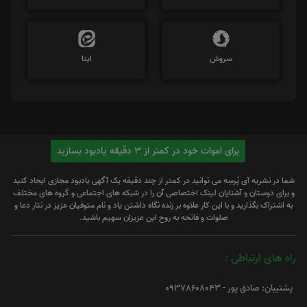
سروش
ایتا
برای اموات خود در کمتر از 3 دقیقه یادبود بسازید
شما در نشریه آی پُرسِه می توانید در کمتر از چند دقیقه یک آگهی یادبود مجازی ایجاد کنید
و برای دوستان و آشنایان لینک اختصاصی آن را در شبکه های اجتماعی و گروه های مختلف
به اشتراک بگذارید و با این کار علاوه بر زنده نگاه داشتن یاد و نام متوفیان عزیز در نثار دعا و
صلوات و فاتحه به روح این عزیزان سهیم باشید.
راه های ارتباطی :
پشتیبان: صادق پور - 09378608043