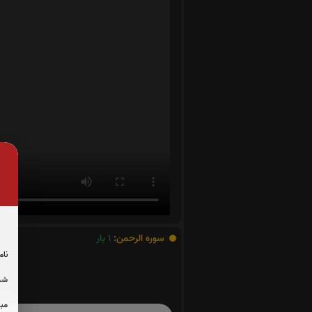
سوره الرحمن:
1
بار
نام
شما
مبل