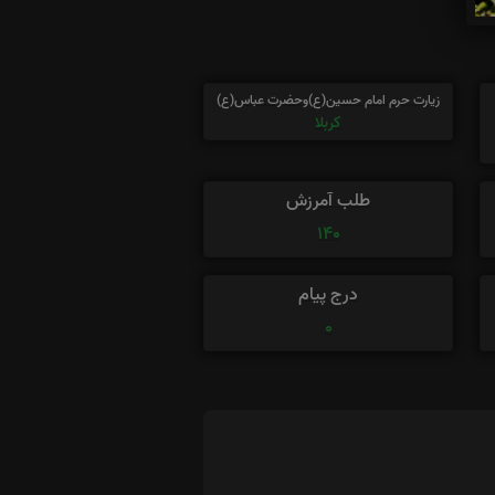
زیارت حرم امام حسین(ع)وحضرت عباس(ع)
کربلا
طلب آمرزش
140
درج پیام
0