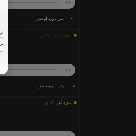
متن سوره الرحمن
این
سوره یاسین:
5
بار
ابت
باز
متن سوره یاسین
سوره قدر:
112
بار