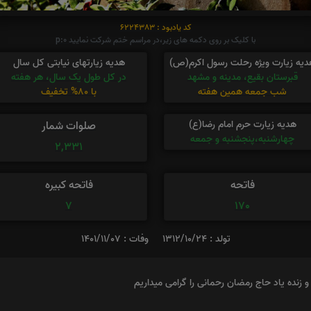
کد یادبود : 6224383
با کلیک بر روی دکمه های زیر،در مراسم ختم شرکت نمایید p:0
دیه زیارت ویژه رحلت رسول اکرم(ص)
هدیه زیارتهای نیابتی کل سال
قبرستان بقیع، مدینه و مشهد
در کل طول یک سال، هر هفته
شب جمعه همین هفته
با 80% تخفیف
هدیه زیارت حرم امام رضا(ع)
صلوات شمار
چهارشنبه،پنجشنبه و جمعه
2,331
فاتحه
فاتحه کبیره
7
170
تولد : 1312/10/24
وفات : 1401/11/07
 زنده یاد حاج رمضان رحمانی را گرامی میداریم