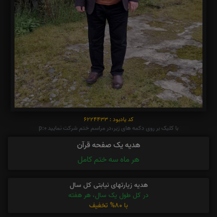
کد یادبود : 6224433
با کلیک بر روی دکمه های زیر،در مراسم ختم شرکت نمایید p:0
هدیه یک صفحه قرآن
هر ماه سه ختم کامل
هدیه زیارتهای نیابتی کل سال
در کل طول یک سال، هر هفته
با 80% تخفیف