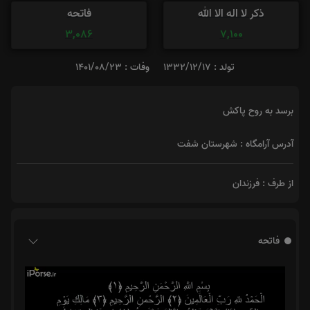
ذکر لا اله الا الله
فاتحه
3,086
7,100
تولد : 1332/12/17
وفات : 1401/08/23
برسد به روح پاکش
آدرس آرامگاه : شهرستان شفت
از طرف : فرزندان
فاتحه