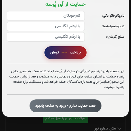
حمایت از آی پُرسه
متن سوره مزمل
نام‌و‌نام‌خانوادگی:
چهارقل:
5
بار
شماره‌همراه‌شما:
قرائت چهارقل را تقبل میکنم
مبلغ (تومان):
متن چهارقل
پرداخت
----
تومان
وَإِن يَكَادُ:
1
بار
این صفحه یادبود به صورت رایگان در سایت آی پُرسه ایجاد شده است، به همین دلیل
پنجره حمایت در ابتدای صفحه برای کاربران نمایش داده میشود، و بعد از اولین حمایت
قرائت وَإِن يَكَادُ را تقبل میکنم
این پنجره(حمایت) برای همه بازدیدکنندگان حذف خواهد شد و مستقیما وارد صفحه
یادبود میشوند.
متن وَإِن يَكَادُ
قصد حمایت ندارم - ورود به صفحه یادبود
دعای نور:
0
بار
قرائت دعای نور را تقبل میکنم
متن دعای نور