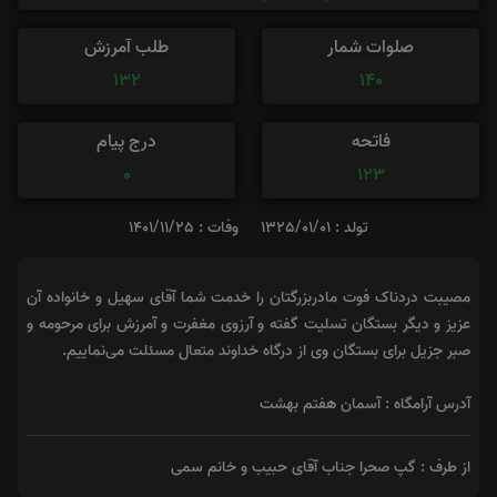
صلوات شمار
طلب آمرزش
132
140
فاتحه
درج پیام
0
123
تولد : 1325/01/01
وفات : 1401/11/25
مصیبت دردناک فوت مادربزرگتان را خدمت شما آقای سهیل و خانواده آن
عزیز و دیگر بستگان تسلیت گفته و آرزوی مغفرت و آمرزش برای مرحومه و
صبر جزیل برای بستگان وی از درگاه خداوند متعال مسئلت می‌نماییم.
آدرس آرامگاه : آسمان هفتم بهشت
از طرف : گپ صحرا جناب آقای حبیب و خانم سمی