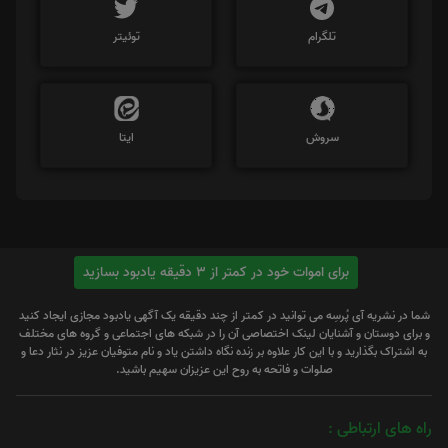
تلگرام
توئیتر
سروش
ایتا
برای اموات خود در کمتر از 3 دقیقه یادبود بسازید
شما در نشریه آی پُرسِه می توانید در کمتر از چند دقیقه یک آگهی یادبود مجازی ایجاد کنید
و برای دوستان و آشنایان لینک اختصاصی آن را در شبکه های اجتماعی و گروه های مختلف
به اشتراک بگذارید و با این کار علاوه بر زنده نگاه داشتن یاد و نام متوفیان عزیز در نثار دعا و
صلوات و فاتحه به روح این عزیزان سهیم باشید.
راه های ارتباطی :