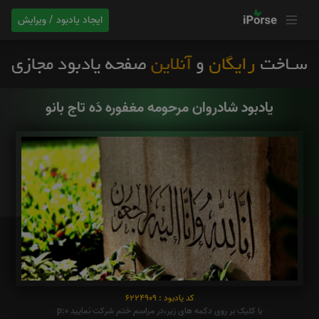
ایجاد یادبود / ویرایش
یادبود شادروان مرحومه مغفوره دَه تاج بانو
کد یادبود : 6224909
با کلیک بر روی دکمه های زیر،در مراسم ختم شرکت نمایید p:0