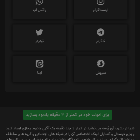
اینستاگرام
واتس اپ
تلگرام
توئیتر
سروش
ایتا
برای اموات خود در کمتر از 3 دقیقه یادبود بسازید
شما در نشریه آی پُرسِه می توانید در کمتر از چند دقیقه یک آگهی یادبود مجازی ایجاد کنید
و برای دوستان و آشنایان لینک اختصاصی آن را در شبکه های اجتماعی و گروه های مختلف
به اشتراک بگذارید و با این کار علاوه بر زنده نگاه داشتن یاد و نام متوفیان عزیز در نثار دعا و