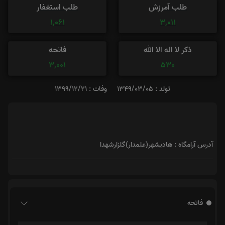
طلب آمرزش
طلب استغفار
1,061
3,011
ذکر لا اله الا الله
فاتحه
3,001
530
تولد : 1349/03/05
وفات : 1399/12/21
آدرس آرامگاه : هادیشهر(علمدار)گلزارشهدا
فاتحه