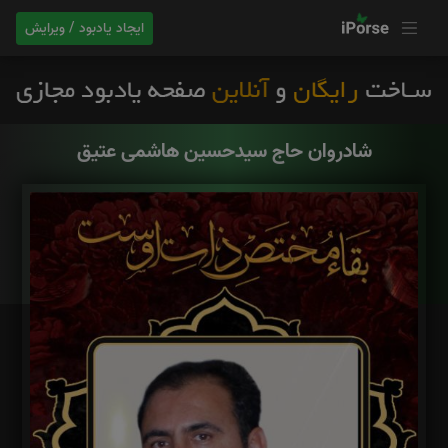
ایجاد یادبود / ویرایش
شادروان حاج سیدحسین هاشمی عتیق