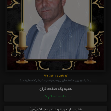
کد یادبود : 6225561
با کلیک بر روی دکمه های زیر،در مراسم ختم شرکت نمایید p:0
هدیه یک صفحه قرآن
هر ماه سه ختم کامل
هدیه زیارت ویژه رحلت رسول اکرم(ص)