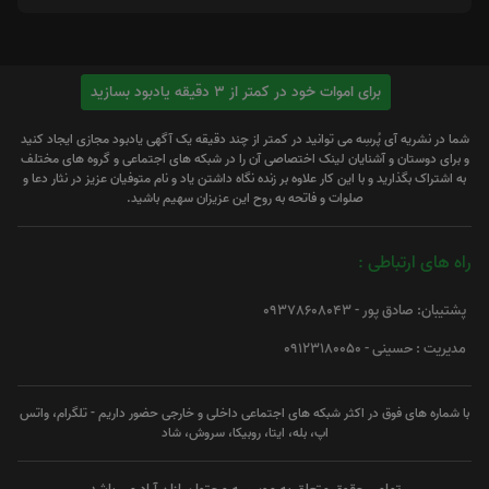
برای اموات خود در کمتر از 3 دقیقه یادبود بسازید
شما در نشریه آی پُرسِه می توانید در کمتر از چند دقیقه یک آگهی یادبود مجازی ایجاد کنید
و برای دوستان و آشنایان لینک اختصاصی آن را در شبکه های اجتماعی و گروه های مختلف
به اشتراک بگذارید و با این کار علاوه بر زنده نگاه داشتن یاد و نام متوفیان عزیز در نثار دعا و
صلوات و فاتحه به روح این عزیزان سهیم باشید.
راه های ارتباطی :
پشتیبان: صادق پور - 09378608043
مدیریت : حسینی - 09123180050
با شماره های فوق در اکثر شبکه های اجتماعی داخلی و خارجی حضور داریم - تلگرام، واتس
اپ، بله، ایتا، روبیکا، سروش، شاد