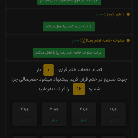
قرائت دعای فرج امام زمان را تقبل میکنم
دعای کمیل:
0
بار
قرائت دعای کمیل را تقبل میکنم
صلوات خاصه امام رضا(ع):
0
بار
قرائت صلوات خاصه امام رضا(ع) را تقبل میکنم
0
تعداد دفعات ختم قران:
بار
جهت تسریع در ختم قرآن کریم پیشنهاد میشود حضرتعالی جزء
16
شماره
را قرائت بفرمایید
جزء 1
جزء 2
جزء 3
جزء 4
2
بار
3
بار
1
بار
1
بار