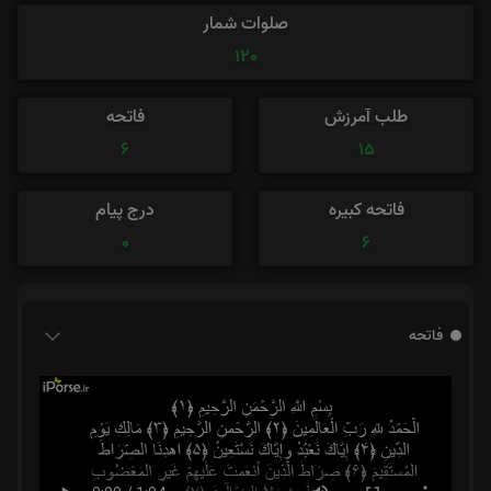
صلوات شمار
120
طلب آمرزش
فاتحه
6
15
فاتحه کبیره
درج پیام
0
6
فاتحه