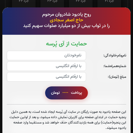
جزء 21
جزء 22
جزء 23
جزء 24
0
بار
0
بار
0
بار
0
بار
روح یادبود شادروان مرحوم
حاج اصغر سجادی
را در ثواب بیش از دو میلیارد صلوات سهیم کنید
جزء 25
جزء 26
جزء 27
جزء 28
حمایت از آی پُرسه
0
بار
0
بار
0
بار
0
بار
نام‌و‌نام‌خانوادگی:
جزء 29
جزء 30
شماره‌همراه‌شما:
0
بار
0
بار
مبلغ (تومان):
صوت جزء شماره 1
پرداخت
----
تومان
این صفحه یادبود به صورت رایگان در سایت آی پُرسه ایجاد شده است، به همین دلیل
پنجره حمایت در ابتدای صفحه برای کاربران نمایش داده میشود، و بعد از اولین حمایت
صوت جزء شماره 2
این پنجره(حمایت) برای همه بازدیدکنندگان حذف خواهد شد و مستقیما وارد صفحه
یادبود میشوند.