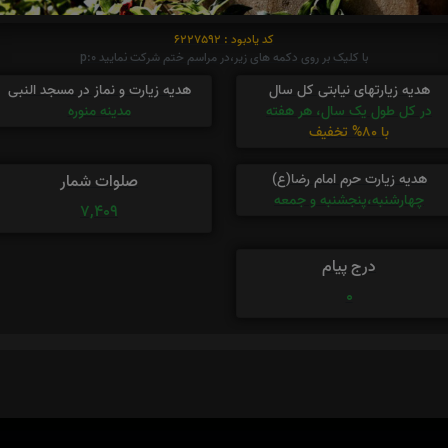
کد یادبود : 6227592
با کلیک بر روی دکمه های زیر،در مراسم ختم شرکت نمایید p:0
هدیه زیارتهای نیابتی کل سال
هدیه زیارت و نماز در مسجد النبی
در کل طول یک سال، هر هفته
مدینه منوره
با 80% تخفیف
هدیه زیارت حرم امام رضا(ع)
صلوات شمار
چهارشنبه،پنجشنبه و جمعه
7,409
درج پیام
0