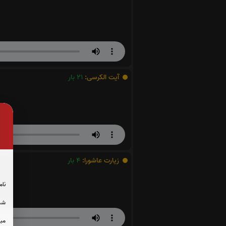
آیت الکرسی:
21
بار
زیارت عاشورا:
4
بار
نام
شما
مبل