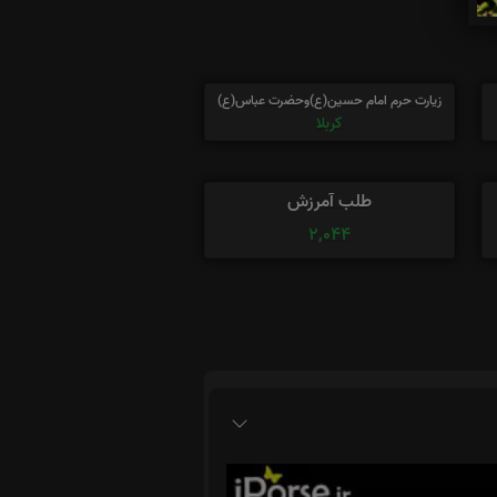
زیارت حرم امام حسین(ع)وحضرت عباس(ع)
کربلا
طلب آمرزش
2,044