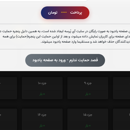
پرداخت
----
تومان
0
تعداد دفعات ختم قران:
بار
 صفحه یادبود به صورت رایگان در سایت آی پُرسه ایجاد شده است، به همین دلیل پنجره حمایت در
1
 در ختم قرآن کریم پیشنهاد میشود حضرتعالی جزء شماره
را قرائ
دای صفحه برای کاربران نمایش داده میشود، و بعد از اولین حمایت این پنجره(حمایت) برای همه
دیدکنندگان حذف خواهد شد و مستقیما وارد صفحه یادبود میشوند.
جزء 3
جزء 4
ج
قصد حمایت ندارم - ورود به صفحه یادبود
0
بار
0
بار
جزء 9
جزء 10
ج
0
بار
0
بار
جزء 15
جزء 16
جز
0
بار
0
بار