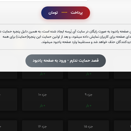
پرداخت
----
تومان
 صفحه یادبود به صورت رایگان در سایت آی پُرسه ایجاد شده است، به همین دلیل پنجره حمایت در
0
تعداد دفعات ختم قران:
بار
دای صفحه برای کاربران نمایش داده میشود، و بعد از اولین حمایت این پنجره(حمایت) برای همه
دیدکنندگان حذف خواهد شد و مستقیما وارد صفحه یادبود میشوند.
1
 در ختم قرآن کریم پیشنهاد میشود حضرتعالی جزء شماره
را قرائ
قصد حمایت ندارم - ورود به صفحه یادبود
جزء 3
جزء 4
ج
0
بار
0
بار
جزء 9
جزء 10
ج
0
بار
0
بار
جزء 15
جزء 16
جز