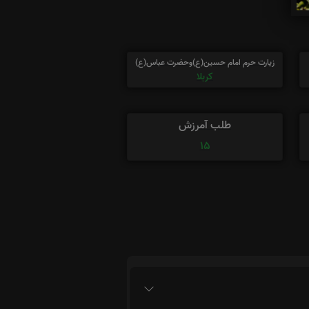
زیارت حرم امام حسین(ع)وحضرت عباس(ع)
کربلا
طلب آمرزش
15