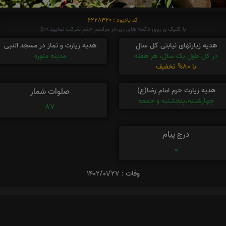
کد یادبود : 6228320
با کلیک بر روی دکمه های زیر،در مراسم ختم شرکت نمایید p:0
هدیه زیارتهای نیابتی کل سال
هدیه زیارت و نماز در مسجد النبی
در کل طول یک سال، هر هفته
مدینه منوره
با 80% تخفیف
هدیه زیارت حرم امام رضا(ع)
صلوات شمار
چهارشنبه،پنجشنبه و جمعه
87
درج پیام
0
وفات : 1402/01/27